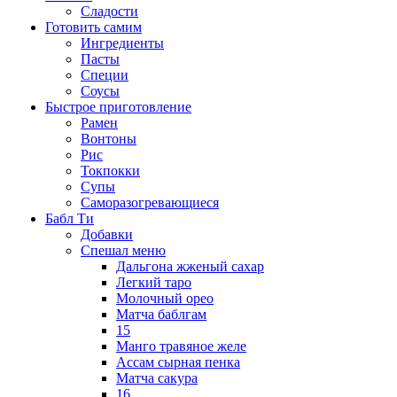
Сладости
Готовить самим
Ингредиенты
Пасты
Специи
Соусы
Быстрое приготовление
Рамен
Вонтоны
Рис
Токпокки
Супы
Саморазогревающиеся
Бабл Ти
Добавки
Спешал меню
Дальгона жженый сахар
Легкий таро
Молочный орео
Матча баблгам
15
Манго травяное желе
Ассам сырная пенка
Матча сакура
16