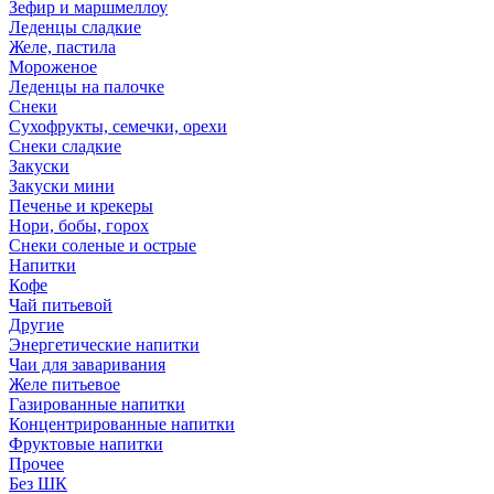
Зефир и маршмеллоу
Леденцы сладкие
Желе, пастила
Мороженое
Леденцы на палочке
Снеки
Сухофрукты, семечки, орехи
Снеки сладкие
Закуски
Закуски мини
Печенье и крекеры
Нори, бобы, горох
Снеки соленые и острые
Напитки
Кофе
Чай питьевой
Другие
Энергетические напитки
Чаи для заваривания
Желе питьевое
Газированные напитки
Концентрированные напитки
Фруктовые напитки
Прочее
Без ШК