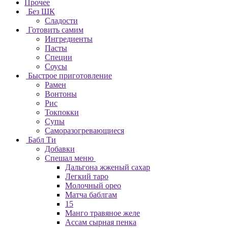
Прочее
Без ШК
Сладости
Готовить самим
Ингредиенты
Пасты
Специи
Соусы
Быстрое приготовление
Рамен
Вонтоны
Рис
Токпокки
Супы
Саморазогревающиеся
Бабл Ти
Добавки
Спешал меню
Дальгона жженый сахар
Легкий таро
Молочный орео
Матча баблгам
15
Манго травяное желе
Ассам сырная пенка