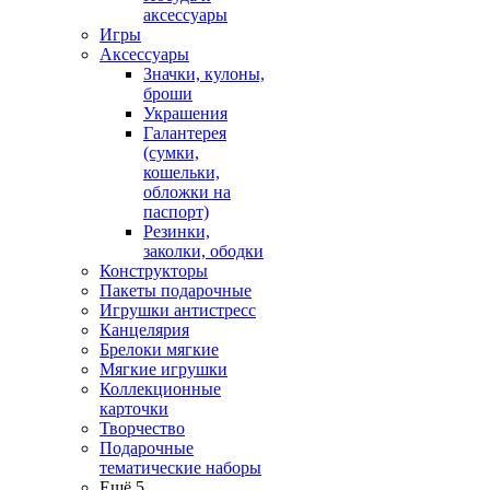
аксессуары
Игры
Аксессуары
Значки, кулоны,
броши
Украшения
Галантерея
(сумки,
кошельки,
обложки на
паспорт)
Резинки,
заколки, ободки
Конструкторы
Пакеты подарочные
Игрушки антистресс
Канцелярия
Брелоки мягкие
Мягкие игрушки
Коллекционные
карточки
Творчество
Подарочные
тематические наборы
Ещё 5