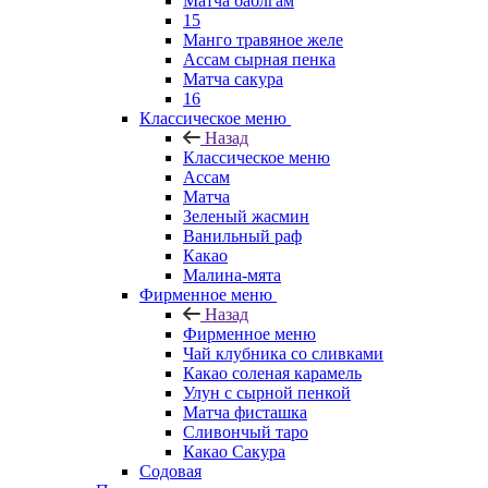
Матча баблгам
15
Манго травяное желе
Ассам сырная пенка
Матча сакура
16
Классическое меню
Назад
Классическое меню
Ассам
Матча
Зеленый жасмин
Ванильный раф
Какао
Малина-мята
Фирменное меню
Назад
Фирменное меню
Чай клубника со сливками
Какао соленая карамель
Улун с сырной пенкой
Матча фисташка
Сливончый таро
Какао Сакура
Содовая