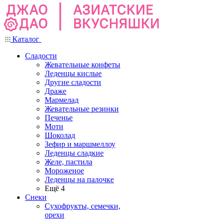
Каталог
Сладости
Жевательные конфеты
Леденцы кислые
Другие сладости
Драже
Мармелад
Жевательные резинки
Печенье
Моти
Шоколад
Зефир и маршмеллоу
Леденцы сладкие
Желе, пастила
Мороженое
Леденцы на палочке
Ещё 4
Снеки
Сухофрукты, семечки,
орехи