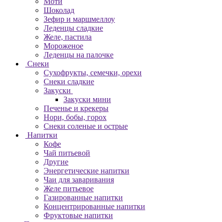
Моти
Шоколад
Зефир и маршмеллоу
Леденцы сладкие
Желе, пастила
Мороженое
Леденцы на палочке
Снеки
Сухофрукты, семечки, орехи
Снеки сладкие
Закуски
Закуски мини
Печенье и крекеры
Нори, бобы, горох
Снеки соленые и острые
Напитки
Кофе
Чай питьевой
Другие
Энергетические напитки
Чаи для заваривания
Желе питьевое
Газированные напитки
Концентрированные напитки
Фруктовые напитки