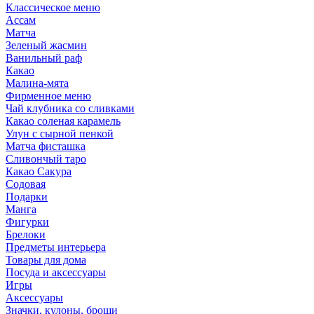
Классическое меню
Ассам
Матча
Зеленый жасмин
Ванильный раф
Какао
Малина-мята
Фирменное меню
Чай клубника со сливками
Какао соленая карамель
Улун с сырной пенкой
Матча фисташка
Сливончый таро
Какао Сакура
Содовая
Подарки
Манга
Фигурки
Брелоки
Предметы интерьера
Товары для дома
Посуда и аксессуары
Игры
Аксессуары
Значки, кулоны, броши