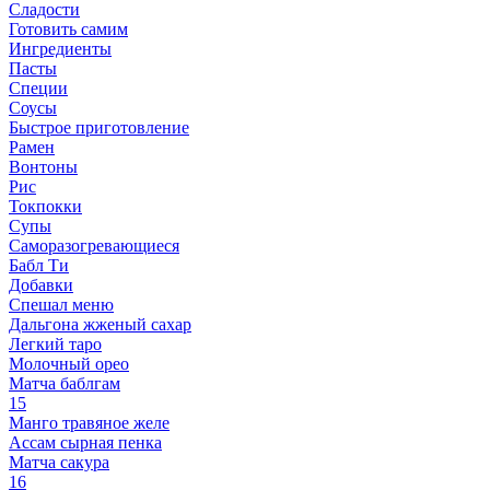
Сладости
Готовить самим
Ингредиенты
Пасты
Специи
Соусы
Быстрое приготовление
Рамен
Вонтоны
Рис
Токпокки
Супы
Саморазогревающиеся
Бабл Ти
Добавки
Спешал меню
Дальгона жженый сахар
Легкий таро
Молочный орео
Матча баблгам
15
Манго травяное желе
Ассам сырная пенка
Матча сакура
16