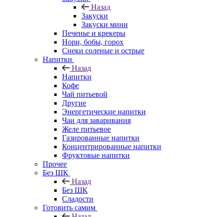
Назад
Закуски
Закуски мини
Печенье и крекеры
Нори, бобы, горох
Снеки соленые и острые
Напитки
Назад
Напитки
Кофе
Чай питьевой
Другие
Энергетические напитки
Чаи для заваривания
Желе питьевое
Газированные напитки
Концентрированные напитки
Фруктовые напитки
Прочее
Без ШК
Назад
Без ШК
Сладости
Готовить самим
Назад