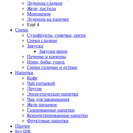
Леденцы сладкие
Желе, пастила
Мороженое
Леденцы на палочке
Ещё 4
Снеки
Сухофрукты, семечки, орехи
Снеки сладкие
Закуски
Закуски мини
Печенье и крекеры
Нори, бобы, горох
Снеки соленые и острые
Напитки
Кофе
Чай питьевой
Другие
Энергетические напитки
Чаи для заваривания
Желе питьевое
Газированные напитки
Концентрированные напитки
Фруктовые напитки
Прочее
Без ШК