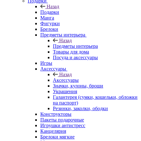
Подарки
Назад
Подарки
Манга
Фигурки
Брелоки
Предметы интерьера
Назад
Предметы интерьера
Товары для дома
Посуда и аксессуары
Игры
Аксессуары
Назад
Аксессуары
Значки, кулоны, броши
Украшения
Галантерея (сумки, кошельки, обложки
на паспорт)
Резинки, заколки, ободки
Конструкторы
Пакеты подарочные
Игрушки антистресс
Канцелярия
Брелоки мягкие