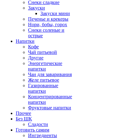
Снеки сладкие
Закуски
Закуски мини
Печенье и крекеры
Нори, бобы, горох
Снеки соленые и
острые
Напитки
Кофе
Чай питьевой
Другие
Энергетические
напитки
Чаи для заваривания
Желе питьевое
Газированные
напитки
Концентрированные
напитки
Фруктовые напитки
Прочее
Без ШК
Сладости
Готовить самим
Ингредиенты