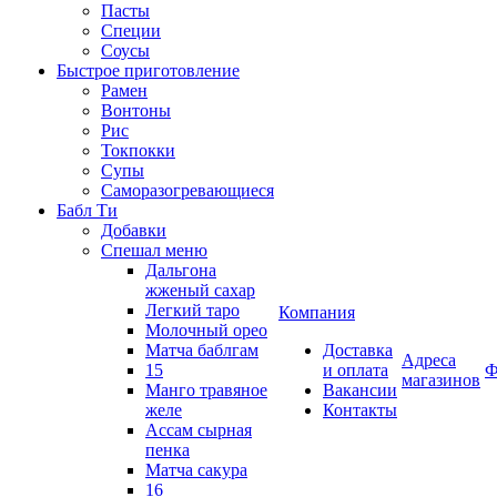
Пасты
Специи
Соусы
Быстрое приготовление
Рамен
Вонтоны
Рис
Токпокки
Супы
Саморазогревающиеся
Бабл Ти
Добавки
Спешал меню
Дальгона
жженый сахар
Легкий таро
Компания
Молочный орео
Матча баблгам
Доставка
Адреса
15
и оплата
Ф
магазинов
Манго травяное
Вакансии
желе
Контакты
Ассам сырная
пенка
Матча сакура
16