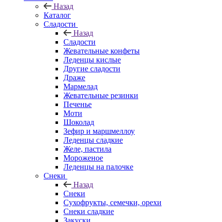
Назад
Каталог
Сладости
Назад
Сладости
Жевательные конфеты
Леденцы кислые
Другие сладости
Драже
Мармелад
Жевательные резинки
Печенье
Моти
Шоколад
Зефир и маршмеллоу
Леденцы сладкие
Желе, пастила
Мороженое
Леденцы на палочке
Снеки
Назад
Снеки
Сухофрукты, семечки, орехи
Снеки сладкие
Закуски