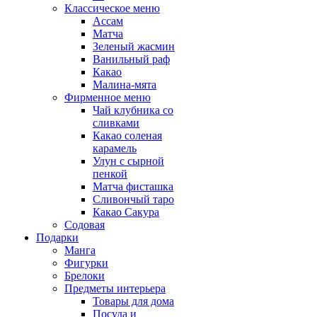
Классическое меню
Ассам
Матча
Зеленый жасмин
Ванильный раф
Какао
Малина-мята
Фирменное меню
Чай клубника со
сливками
Какао соленая
карамель
Улун с сырной
пенкой
Матча фисташка
Сливончый таро
Какао Сакура
Содовая
Подарки
Манга
Фигурки
Брелоки
Предметы интерьера
Товары для дома
Посуда и