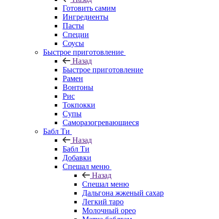
Готовить самим
Ингредиенты
Пасты
Специи
Соусы
Быстрое приготовление
Назад
Быстрое приготовление
Рамен
Вонтоны
Рис
Токпокки
Супы
Саморазогревающиеся
Бабл Ти
Назад
Бабл Ти
Добавки
Спешал меню
Назад
Спешал меню
Дальгона жженый сахар
Легкий таро
Молочный орео