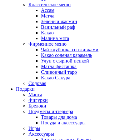
Классическое меню
Ассам
Матча
Зеленый жасмин
Ванильный раф
Какао
Малина-мята
Фирменное меню
Чай клубника со сливками
Какао соленая карамель
Улун с сырной пенкой
Матча фисташка
Сливончый таро
Какао Сакура
Содовая
Подарки
Манга
Фигурки
Брелоки
Предметы интерьера
Товары для дома
Посуда и аксессуары
Игры
Аксессуары
Значки, кулоны, броши