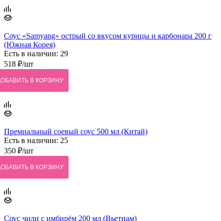
Соус «Samyang» острый со вкусом курицы и карбонара 200 г
(Южная Корея)
Есть в наличии: 29
518
₽
/шт
ДОБАВИТЬ В КОРЗИНУ
Премиальный соевый соус 500 мл (Китай)
Есть в наличии: 25
350
₽
/шт
ДОБАВИТЬ В КОРЗИНУ
Соус чили с имбирём 200 мл (Вьетнам)