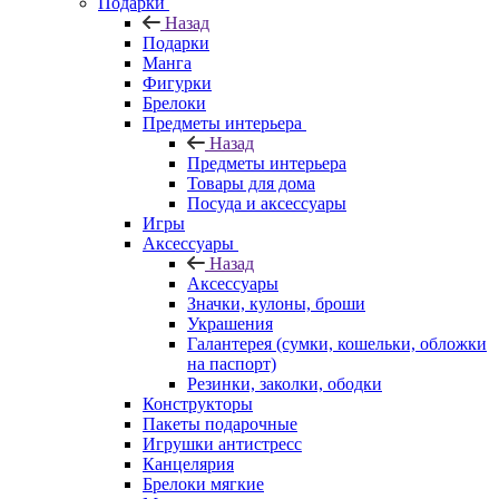
Подарки
Назад
Подарки
Манга
Фигурки
Брелоки
Предметы интерьера
Назад
Предметы интерьера
Товары для дома
Посуда и аксессуары
Игры
Аксессуары
Назад
Аксессуары
Значки, кулоны, броши
Украшения
Галантерея (сумки, кошельки, обложки
на паспорт)
Резинки, заколки, ободки
Конструкторы
Пакеты подарочные
Игрушки антистресс
Канцелярия
Брелоки мягкие