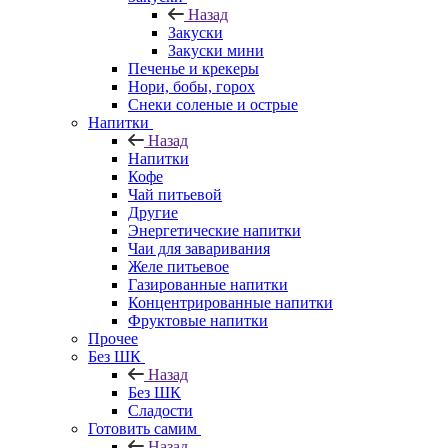
Назад
Закуски
Закуски мини
Печенье и крекеры
Нори, бобы, горох
Снеки соленые и острые
Напитки
Назад
Напитки
Кофе
Чай питьевой
Другие
Энергетические напитки
Чаи для заваривания
Желе питьевое
Газированные напитки
Концентрированные напитки
Фруктовые напитки
Прочее
Без ШК
Назад
Без ШК
Сладости
Готовить самим
Назад