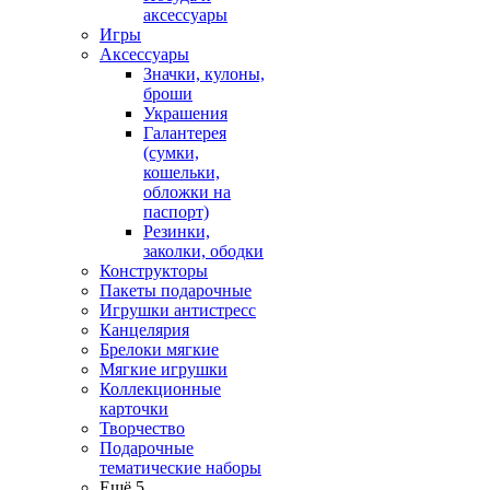
аксессуары
Игры
Аксессуары
Значки, кулоны,
броши
Украшения
Галантерея
(сумки,
кошельки,
обложки на
паспорт)
Резинки,
заколки, ободки
Конструкторы
Пакеты подарочные
Игрушки антистресс
Канцелярия
Брелоки мягкие
Мягкие игрушки
Коллекционные
карточки
Творчество
Подарочные
тематические наборы
Ещё 5