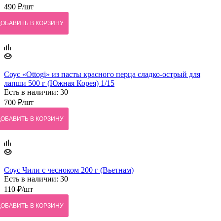
490
₽
/шт
ДОБАВИТЬ В КОРЗИНУ
Соус «Ottogi» из пасты красного перца сладко-острый для
лапши 500 г (Южная Корея) 1/15
Есть в наличии: 30
700
₽
/шт
ДОБАВИТЬ В КОРЗИНУ
Соус Чили с чесноком 200 г (Вьетнам)
Есть в наличии: 30
110
₽
/шт
ДОБАВИТЬ В КОРЗИНУ