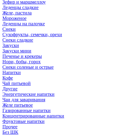
Зефир и маршмеллоу
Леденцы сладкие
Желе, пастила
Мороженое
Леденцы на палочке
Снеки
Сухофрукты, семечки, орехи
Снеки сладкие
Закуски
Закуски мини
Печенье и крекеры
Нори, бобы, горох
Снеки соленые и острые
Напитки
Кофе
Чай питьевой
Другие
Энергетические напитки
Чаи для заваривания
Желе питьевое
Газированные напитки
Концентрированные напитки
Фруктовые напитки
Прочее
Без ШК