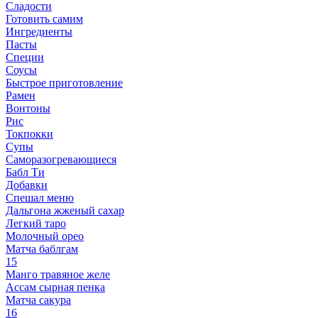
Сладости
Готовить самим
Ингредиенты
Пасты
Специи
Соусы
Быстрое приготовление
Рамен
Вонтоны
Рис
Токпокки
Супы
Саморазогревающиеся
Бабл Ти
Добавки
Спешал меню
Дальгона жженый сахар
Легкий таро
Молочный орео
Матча баблгам
15
Манго травяное желе
Ассам сырная пенка
Матча сакура
16