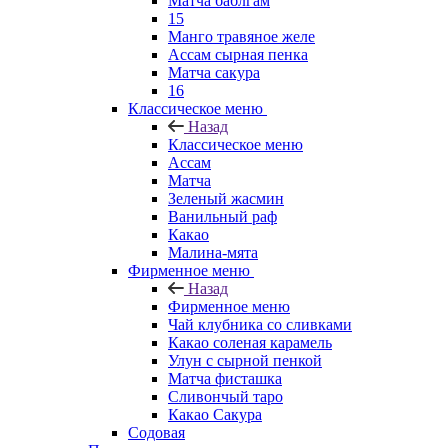
Матча баблгам
15
Манго травяное желе
Ассам сырная пенка
Матча сакура
16
Классическое меню
Назад
Классическое меню
Ассам
Матча
Зеленый жасмин
Ванильный раф
Какао
Малина-мята
Фирменное меню
Назад
Фирменное меню
Чай клубника со сливками
Какао соленая карамель
Улун с сырной пенкой
Матча фисташка
Сливончый таро
Какао Сакура
Содовая