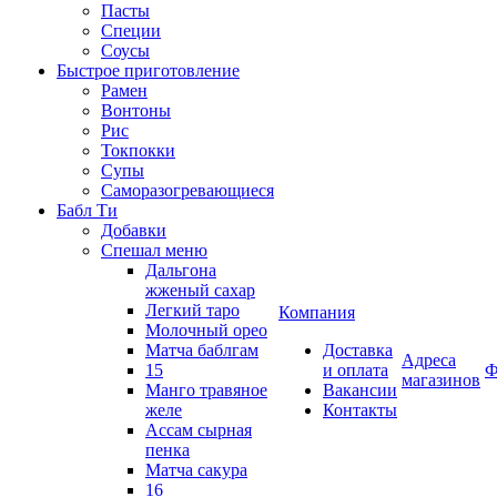
Пасты
Специи
Соусы
Быстрое приготовление
Рамен
Вонтоны
Рис
Токпокки
Супы
Саморазогревающиеся
Бабл Ти
Добавки
Спешал меню
Дальгона
жженый сахар
Легкий таро
Компания
Молочный орео
Матча баблгам
Доставка
Адреса
15
и оплата
Ф
магазинов
Манго травяное
Вакансии
желе
Контакты
Ассам сырная
пенка
Матча сакура
16