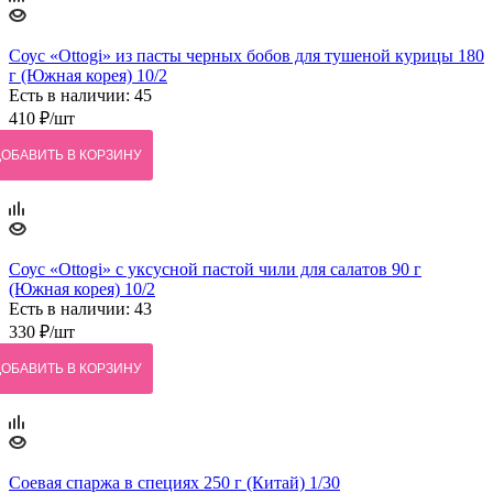
Соус «Ottogi» из пасты черных бобов для тушеной курицы 180
г (Южная корея) 10/2
Есть в наличии: 45
410
₽
/шт
ДОБАВИТЬ В КОРЗИНУ
Соус «Ottogi» с уксусной пастой чили для салатов 90 г
(Южная корея) 10/2
Есть в наличии: 43
330
₽
/шт
ДОБАВИТЬ В КОРЗИНУ
Соевая спаржа в специях 250 г (Китай) 1/30