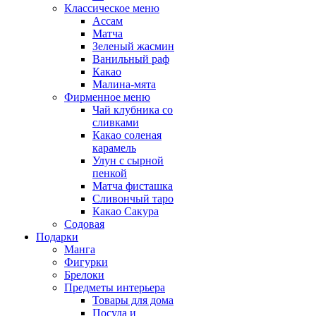
Классическое меню
Ассам
Матча
Зеленый жасмин
Ванильный раф
Какао
Малина-мята
Фирменное меню
Чай клубника со
сливками
Какао соленая
карамель
Улун с сырной
пенкой
Матча фисташка
Сливончый таро
Какао Сакура
Содовая
Подарки
Манга
Фигурки
Брелоки
Предметы интерьера
Товары для дома
Посуда и