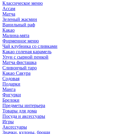
Классическое меню
Ассам
Матча
Зеленый жасмин
Ванильный раф
Какао
Малина-мята
Фирменное меню
Чай клубника со сливками
Какао соленая карамель
Улун с сырной пенкой
Матча фисташка
Сливончый таро
Какао Сакура
Содовая
Подарки
Манга
Фигурки
Брелоки
Предметы интерьера
Товары для дома
Посуда и аксессуары
Игры
Аксессуары
Значки, кулоны, броши