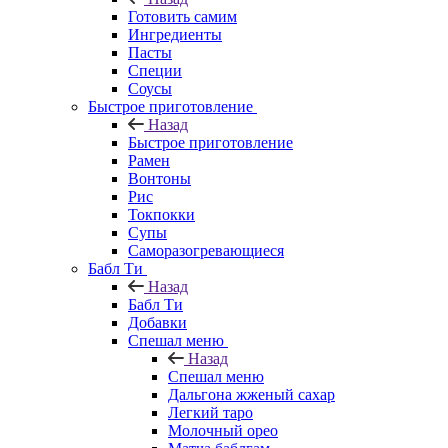
Готовить самим
Ингредиенты
Пасты
Специи
Соусы
Быстрое приготовление
Назад
Быстрое приготовление
Рамен
Вонтоны
Рис
Токпокки
Супы
Саморазогревающиеся
Бабл Ти
Назад
Бабл Ти
Добавки
Спешал меню
Назад
Спешал меню
Дальгона жженый сахар
Легкий таро
Молочный орео