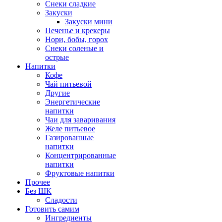
Снеки сладкие
Закуски
Закуски мини
Печенье и крекеры
Нори, бобы, горох
Снеки соленые и
острые
Напитки
Кофе
Чай питьевой
Другие
Энергетические
напитки
Чаи для заваривания
Желе питьевое
Газированные
напитки
Концентрированные
напитки
Фруктовые напитки
Прочее
Без ШК
Сладости
Готовить самим
Ингредиенты