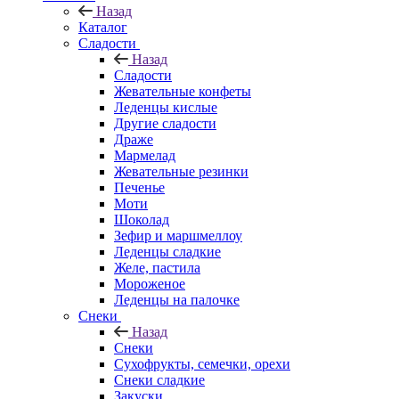
Назад
Каталог
Сладости
Назад
Сладости
Жевательные конфеты
Леденцы кислые
Другие сладости
Драже
Мармелад
Жевательные резинки
Печенье
Моти
Шоколад
Зефир и маршмеллоу
Леденцы сладкие
Желе, пастила
Мороженое
Леденцы на палочке
Снеки
Назад
Снеки
Сухофрукты, семечки, орехи
Снеки сладкие
Закуски