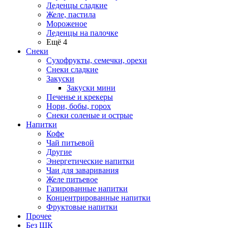
Леденцы сладкие
Желе, пастила
Мороженое
Леденцы на палочке
Ещё 4
Снеки
Сухофрукты, семечки, орехи
Снеки сладкие
Закуски
Закуски мини
Печенье и крекеры
Нори, бобы, горох
Снеки соленые и острые
Напитки
Кофе
Чай питьевой
Другие
Энергетические напитки
Чаи для заваривания
Желе питьевое
Газированные напитки
Концентрированные напитки
Фруктовые напитки
Прочее
Без ШК