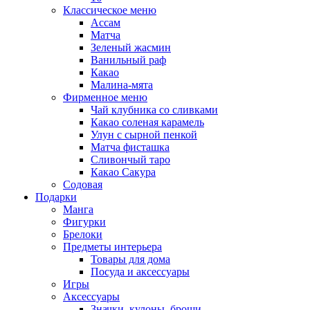
Классическое меню
Ассам
Матча
Зеленый жасмин
Ванильный раф
Какао
Малина-мята
Фирменное меню
Чай клубника со сливками
Какао соленая карамель
Улун с сырной пенкой
Матча фисташка
Сливончый таро
Какао Сакура
Содовая
Подарки
Манга
Фигурки
Брелоки
Предметы интерьера
Товары для дома
Посуда и аксессуары
Игры
Аксессуары
Значки, кулоны, броши