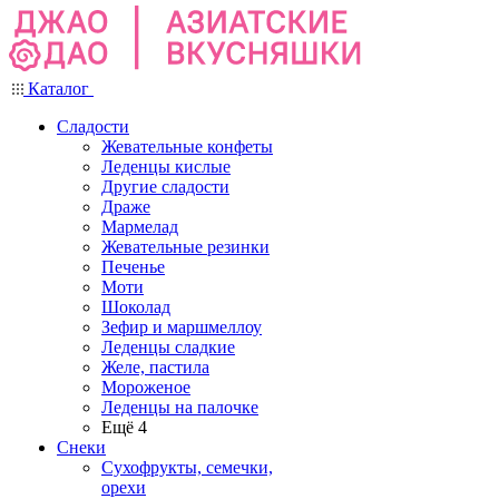
Каталог
Сладости
Жевательные конфеты
Леденцы кислые
Другие сладости
Драже
Мармелад
Жевательные резинки
Печенье
Моти
Шоколад
Зефир и маршмеллоу
Леденцы сладкие
Желе, пастила
Мороженое
Леденцы на палочке
Ещё 4
Снеки
Сухофрукты, семечки,
орехи