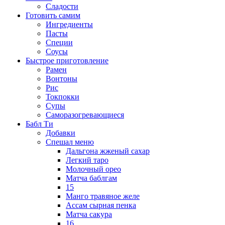
Сладости
Готовить самим
Ингредиенты
Пасты
Специи
Соусы
Быстрое приготовление
Рамен
Вонтоны
Рис
Токпокки
Супы
Саморазогревающиеся
Бабл Ти
Добавки
Спешал меню
Дальгона жженый сахар
Легкий таро
Молочный орео
Матча баблгам
15
Манго травяное желе
Ассам сырная пенка
Матча сакура
16