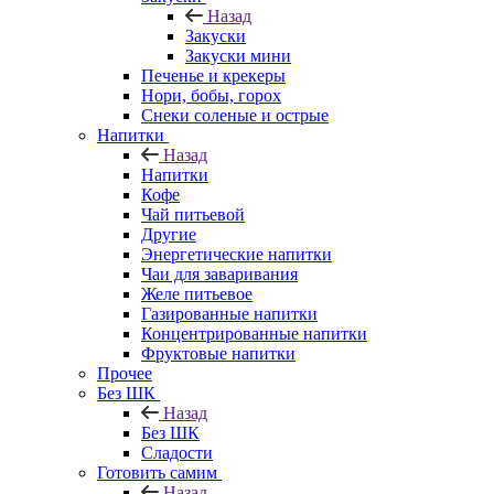
Назад
Закуски
Закуски мини
Печенье и крекеры
Нори, бобы, горох
Снеки соленые и острые
Напитки
Назад
Напитки
Кофе
Чай питьевой
Другие
Энергетические напитки
Чаи для заваривания
Желе питьевое
Газированные напитки
Концентрированные напитки
Фруктовые напитки
Прочее
Без ШК
Назад
Без ШК
Сладости
Готовить самим
Назад