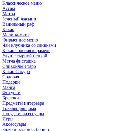
Классическое меню
Ассам
Матча
Зеленый жасмин
Ванильный раф
Какао
Малина-мята
Фирменное меню
Чай клубника со сливками
Какао соленая карамель
Улун с сырной пенкой
Матча фисташка
Сливончый таро
Какао Сакура
Содовая
Подарки
Манга
Фигурки
Брелоки
Предметы интерьера
Товары для дома
Посуда и аксессуары
Игры
Аксессуары
Значки, кулоны, броши