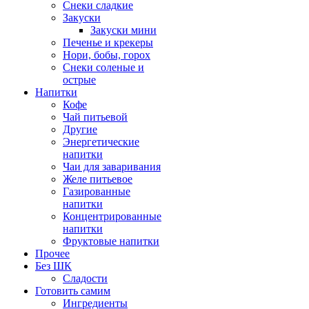
Снеки сладкие
Закуски
Закуски мини
Печенье и крекеры
Нори, бобы, горох
Снеки соленые и
острые
Напитки
Кофе
Чай питьевой
Другие
Энергетические
напитки
Чаи для заваривания
Желе питьевое
Газированные
напитки
Концентрированные
напитки
Фруктовые напитки
Прочее
Без ШК
Сладости
Готовить самим
Ингредиенты