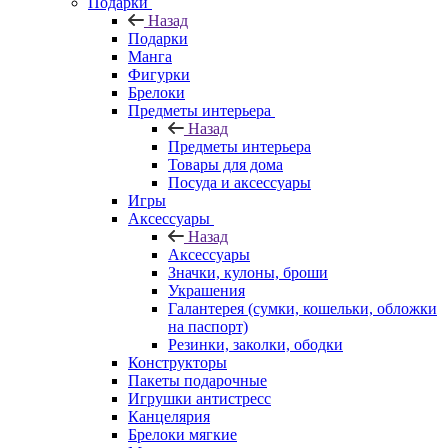
Подарки
Назад
Подарки
Манга
Фигурки
Брелоки
Предметы интерьера
Назад
Предметы интерьера
Товары для дома
Посуда и аксессуары
Игры
Аксессуары
Назад
Аксессуары
Значки, кулоны, броши
Украшения
Галантерея (сумки, кошельки, обложки
на паспорт)
Резинки, заколки, ободки
Конструкторы
Пакеты подарочные
Игрушки антистресс
Канцелярия
Брелоки мягкие