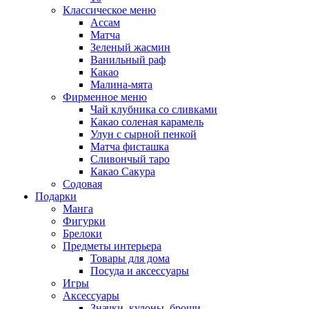
Классическое меню
Ассам
Матча
Зеленый жасмин
Ванильный раф
Какао
Малина-мята
Фирменное меню
Чай клубника со сливками
Какао соленая карамель
Улун с сырной пенкой
Матча фисташка
Сливончый таро
Какао Сакура
Содовая
Подарки
Манга
Фигурки
Брелоки
Предметы интерьера
Товары для дома
Посуда и аксессуары
Игры
Аксессуары
Значки, кулоны, броши