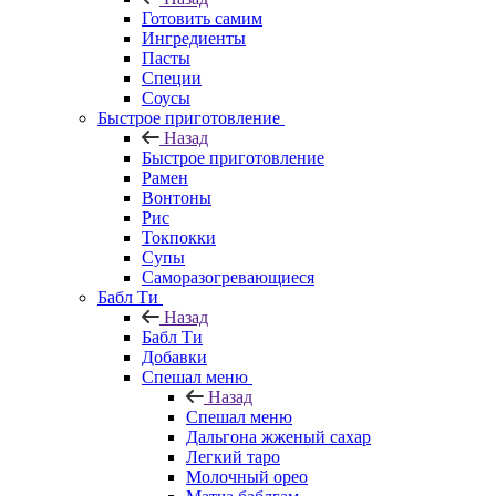
Готовить самим
Ингредиенты
Пасты
Специи
Соусы
Быстрое приготовление
Назад
Быстрое приготовление
Рамен
Вонтоны
Рис
Токпокки
Супы
Саморазогревающиеся
Бабл Ти
Назад
Бабл Ти
Добавки
Спешал меню
Назад
Спешал меню
Дальгона жженый сахар
Легкий таро
Молочный орео