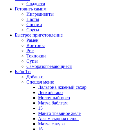
Сладости
Готовить самим
Ингредиенты
Пасты
Специи
Соусы
Быстрое приготовление
Рамен
Вонтоны
Рис
Токпокки
Супы
Саморазогревающиеся
Бабл Ти
Добавки
Спешал меню
Дальгона жженый сахар
Легкий таро
Молочный орео
Матча баблгам
15
Манго травяное желе
Ассам сырная пенка
Матча сакура
16