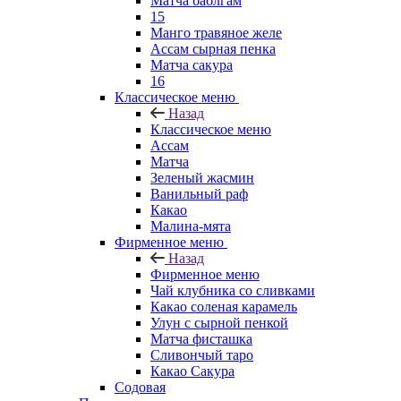
Матча баблгам
15
Манго травяное желе
Ассам сырная пенка
Матча сакура
16
Классическое меню
Назад
Классическое меню
Ассам
Матча
Зеленый жасмин
Ванильный раф
Какао
Малина-мята
Фирменное меню
Назад
Фирменное меню
Чай клубника со сливками
Какао соленая карамель
Улун с сырной пенкой
Матча фисташка
Сливончый таро
Какао Сакура
Содовая