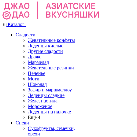
Каталог
Сладости
Жевательные конфеты
Леденцы кислые
Другие сладости
Драже
Мармелад
Жевательные резинки
Печенье
Моти
Шоколад
Зефир и маршмеллоу
Леденцы сладкие
Желе, пастила
Мороженое
Леденцы на палочке
Ещё 4
Снеки
Сухофрукты, семечки,
орехи