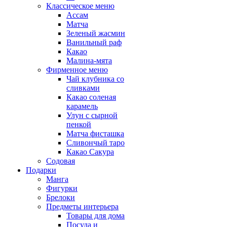
Классическое меню
Ассам
Матча
Зеленый жасмин
Ванильный раф
Какао
Малина-мята
Фирменное меню
Чай клубника со
сливками
Какао соленая
карамель
Улун с сырной
пенкой
Матча фисташка
Сливончый таро
Какао Сакура
Содовая
Подарки
Манга
Фигурки
Брелоки
Предметы интерьера
Товары для дома
Посуда и