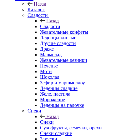
Назад
Каталог
Сладости
Назад
Сладости
Жевательные конфеты
Леденцы кислые
Другие сладости
Драже
Мармелад
Жевательные резинки
Печенье
Моти
Шоколад
Зефир и маршмеллоу
Леденцы сладкие
Желе, пастила
Мороженое
Леденцы на палочке
Снеки
Назад
Снеки
Сухофрукты, семечки, орехи
Снеки сладкие
Закуски