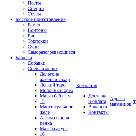
Пасты
Специи
Соусы
Быстрое приготовление
Рамен
Вонтоны
Рис
Токпокки
Супы
Саморазогревающиеся
Бабл Ти
Добавки
Спешал меню
Дальгона
жженый сахар
Легкий таро
Компания
Молочный орео
Матча баблгам
Доставка
Адреса
15
и оплата
Ф
магазинов
Манго травяное
Вакансии
желе
Контакты
Ассам сырная
пенка
Матча сакура
16