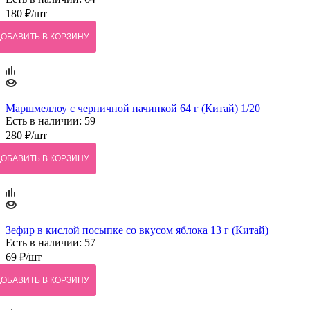
180
₽
/шт
ДОБАВИТЬ В КОРЗИНУ
Маршмеллоу с черничной начинкой 64 г (Китай) 1/20
Есть в наличии: 59
280
₽
/шт
ДОБАВИТЬ В КОРЗИНУ
Зефир в кислой посыпке со вкусом яблока 13 г (Китай)
Есть в наличии: 57
69
₽
/шт
ДОБАВИТЬ В КОРЗИНУ