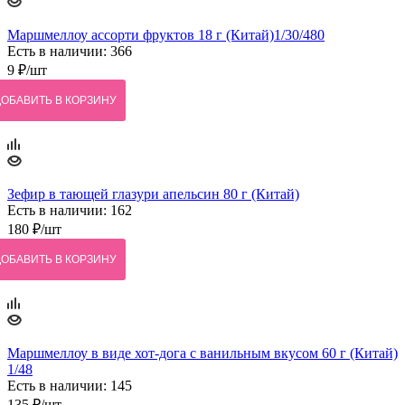
Маршмеллоу ассорти фруктов 18 г (Китай)1/30/480
Есть в наличии: 366
9
₽
/шт
ДОБАВИТЬ В КОРЗИНУ
Зефир в тающей глазури апельсин 80 г (Китай)
Есть в наличии: 162
180
₽
/шт
ДОБАВИТЬ В КОРЗИНУ
Маршмеллоу в виде хот-дога с ванильным вкусом 60 г (Китай)
1/48
Есть в наличии: 145
135
₽
/шт