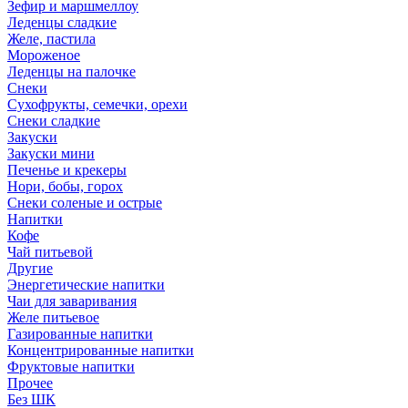
Зефир и маршмеллоу
Леденцы сладкие
Желе, пастила
Мороженое
Леденцы на палочке
Снеки
Сухофрукты, семечки, орехи
Снеки сладкие
Закуски
Закуски мини
Печенье и крекеры
Нори, бобы, горох
Снеки соленые и острые
Напитки
Кофе
Чай питьевой
Другие
Энергетические напитки
Чаи для заваривания
Желе питьевое
Газированные напитки
Концентрированные напитки
Фруктовые напитки
Прочее
Без ШК