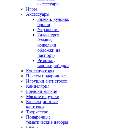
аксессуары
Игры
Аксессуары
Значки, кулоны,
броши
Украшения
Галантерея
(сумки,
кошельки,
обложки на
паспорт)
Резинки,
заколки, ободки
Конструкторы
Пакеты подарочные
Игрушки антистресс
Канцелярия
Брелоки мягкие
Мягкие игрушки
Коллекционные
карточки
Творчество
Подарочные
тематические наборы
Ещё 5