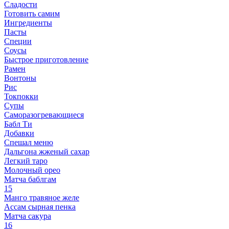
Сладости
Готовить самим
Ингредиенты
Пасты
Специи
Соусы
Быстрое приготовление
Рамен
Вонтоны
Рис
Токпокки
Супы
Саморазогревающиеся
Бабл Ти
Добавки
Спешал меню
Дальгона жженый сахар
Легкий таро
Молочный орео
Матча баблгам
15
Манго травяное желе
Ассам сырная пенка
Матча сакура
16