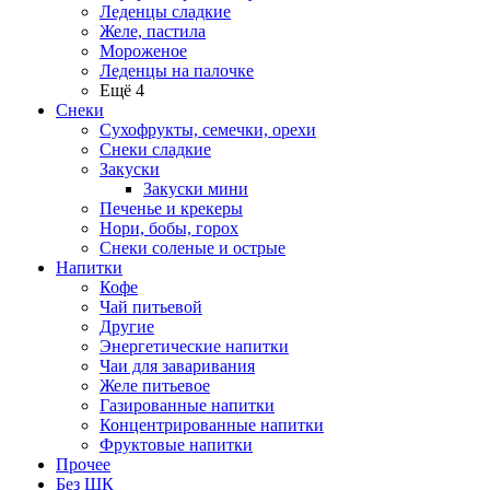
Леденцы сладкие
Желе, пастила
Мороженое
Леденцы на палочке
Ещё 4
Снеки
Сухофрукты, семечки, орехи
Снеки сладкие
Закуски
Закуски мини
Печенье и крекеры
Нори, бобы, горох
Снеки соленые и острые
Напитки
Кофе
Чай питьевой
Другие
Энергетические напитки
Чаи для заваривания
Желе питьевое
Газированные напитки
Концентрированные напитки
Фруктовые напитки
Прочее
Без ШК