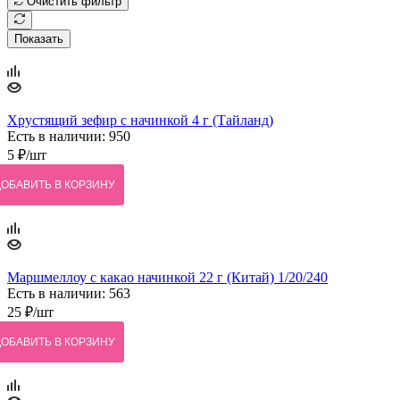
Очистить фильтр
Показать
Хрустящий зефир с начинкой 4 г (Тайланд)
Есть в наличии: 950
5
₽
/шт
ДОБАВИТЬ В КОРЗИНУ
Маршмеллоу с какао начинкой 22 г (Китай) 1/20/240
Есть в наличии: 563
25
₽
/шт
ДОБАВИТЬ В КОРЗИНУ