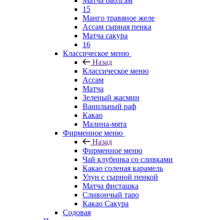
Матча баблгам
15
Манго травяное желе
Ассам сырная пенка
Матча сакура
16
Классическое меню
Назад
Классическое меню
Ассам
Матча
Зеленый жасмин
Ванильный раф
Какао
Малина-мята
Фирменное меню
Назад
Фирменное меню
Чай клубника со сливками
Какао соленая карамель
Улун с сырной пенкой
Матча фисташка
Сливончый таро
Какао Сакура
Содовая