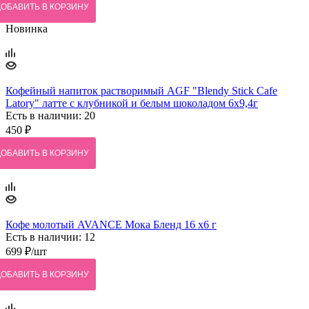
ДОБАВИТЬ В КОРЗИНУ
Новинка
Кофейный напиток растворимый AGF "Blendy Stick Cafe
Latory" латте с клубникой и белым шоколадом 6х9,4г
Есть в наличии: 20
450
₽
ДОБАВИТЬ В КОРЗИНУ
Кофе молотый AVANCE Мока Бленд 16 х6 г
Есть в наличии: 12
699
₽
/шт
ДОБАВИТЬ В КОРЗИНУ