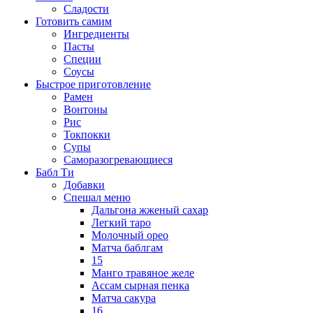
Сладости
Готовить самим
Ингредиенты
Пасты
Специи
Соусы
Быстрое приготовление
Рамен
Вонтоны
Рис
Токпокки
Супы
Саморазогревающиеся
Бабл Ти
Добавки
Спешал меню
Дальгона жженый сахар
Легкий таро
Молочный орео
Матча баблгам
15
Манго травяное желе
Ассам сырная пенка
Матча сакура
16