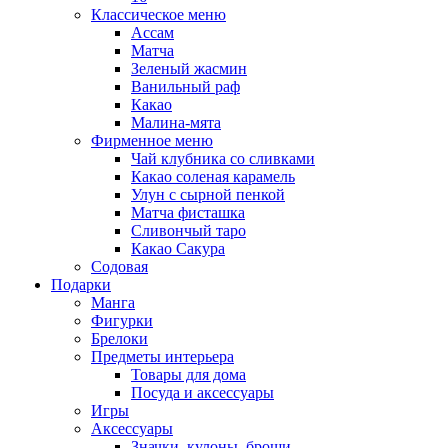
Классическое меню
Ассам
Матча
Зеленый жасмин
Ванильный раф
Какао
Малина-мята
Фирменное меню
Чай клубника со сливками
Какао соленая карамель
Улун с сырной пенкой
Матча фисташка
Сливончый таро
Какао Сакура
Содовая
Подарки
Манга
Фигурки
Брелоки
Предметы интерьера
Товары для дома
Посуда и аксессуары
Игры
Аксессуары
Значки, кулоны, броши