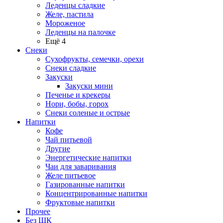
Леденцы сладкие
Желе, пастила
Мороженое
Леденцы на палочке
Ещё 4
Снеки
Сухофрукты, семечки, орехи
Снеки сладкие
Закуски
Закуски мини
Печенье и крекеры
Нори, бобы, горох
Снеки соленые и острые
Напитки
Кофе
Чай питьевой
Другие
Энергетические напитки
Чаи для заваривания
Желе питьевое
Газированные напитки
Концентрированные напитки
Фруктовые напитки
Прочее
Без ШК