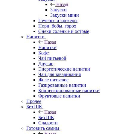
Назад
Закуски
Закуски мини
Печенье и крекеры
Нори, бобы, горох
Снеки соленые и острые
Напитки
Назад
Напитки
Кофе
Чай питьевой
Другие
Энергетические напитки
Чаи для заваривания
Желе питьевое
Газированные напитки
Концентрированные напитки
Фруктовые напитки
Прочее
Без ШК
Назад
Без ШК
Сладости
Готовить самим
Назад