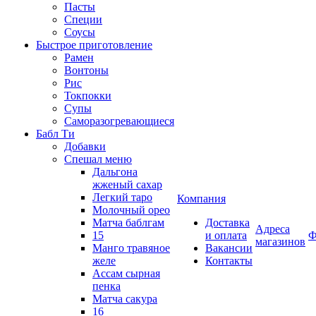
Пасты
Специи
Соусы
Быстрое приготовление
Рамен
Вонтоны
Рис
Токпокки
Супы
Саморазогревающиеся
Бабл Ти
Добавки
Спешал меню
Дальгона
жженый сахар
Легкий таро
Компания
Молочный орео
Матча баблгам
Доставка
Адреса
15
и оплата
Ф
магазинов
Манго травяное
Вакансии
желе
Контакты
Ассам сырная
пенка
Матча сакура
16