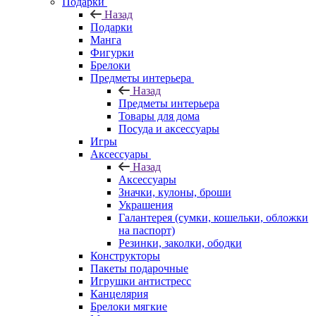
Подарки
Назад
Подарки
Манга
Фигурки
Брелоки
Предметы интерьера
Назад
Предметы интерьера
Товары для дома
Посуда и аксессуары
Игры
Аксессуары
Назад
Аксессуары
Значки, кулоны, броши
Украшения
Галантерея (сумки, кошельки, обложки
на паспорт)
Резинки, заколки, ободки
Конструкторы
Пакеты подарочные
Игрушки антистресс
Канцелярия
Брелоки мягкие