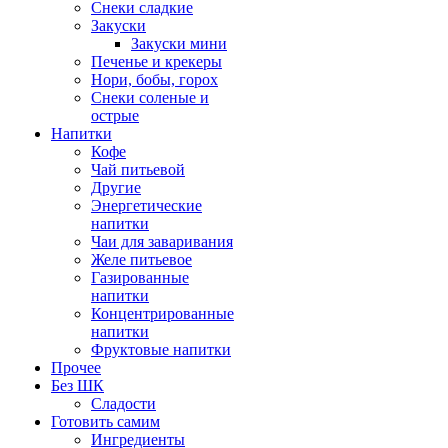
Снеки сладкие
Закуски
Закуски мини
Печенье и крекеры
Нори, бобы, горох
Снеки соленые и
острые
Напитки
Кофе
Чай питьевой
Другие
Энергетические
напитки
Чаи для заваривания
Желе питьевое
Газированные
напитки
Концентрированные
напитки
Фруктовые напитки
Прочее
Без ШК
Сладости
Готовить самим
Ингредиенты