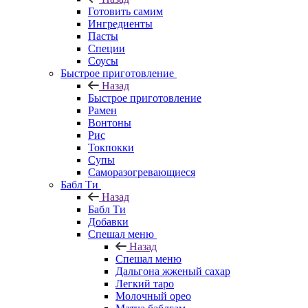
Готовить самим
Ингредиенты
Пасты
Специи
Соусы
Быстрое приготовление
Назад
Быстрое приготовление
Рамен
Вонтоны
Рис
Токпокки
Супы
Саморазогревающиеся
Бабл Ти
Назад
Бабл Ти
Добавки
Спешал меню
Назад
Спешал меню
Дальгона жженый сахар
Легкий таро
Молочный орео