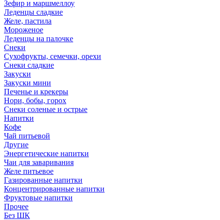
Зефир и маршмеллоу
Леденцы сладкие
Желе, пастила
Мороженое
Леденцы на палочке
Снеки
Сухофрукты, семечки, орехи
Снеки сладкие
Закуски
Закуски мини
Печенье и крекеры
Нори, бобы, горох
Снеки соленые и острые
Напитки
Кофе
Чай питьевой
Другие
Энергетические напитки
Чаи для заваривания
Желе питьевое
Газированные напитки
Концентрированные напитки
Фруктовые напитки
Прочее
Без ШК