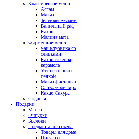
Классическое меню
Ассам
Матча
Зеленый жасмин
Ванильный раф
Какао
Малина-мята
Фирменное меню
Чай клубника со
сливками
Какао соленая
карамель
Улун с сырной
пенкой
Матча фисташка
Сливончый таро
Какао Сакура
Содовая
Подарки
Манга
Фигурки
Брелоки
Предметы интерьера
Товары для дома
Посуда и