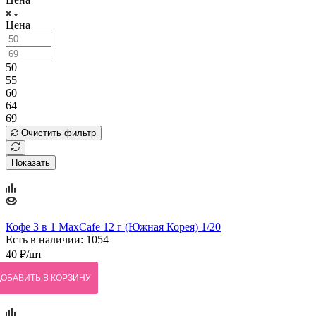
Цена
50
55
60
64
69
Очистить фильтр
Показать
Кофе 3 в 1 MaxCafe 12 г (Южная Корея) 1/20
Есть в наличии: 1054
40
₽
/шт
ДОБАВИТЬ В КОРЗИНУ