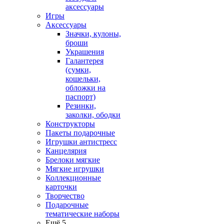
аксессуары
Игры
Аксессуары
Значки, кулоны,
броши
Украшения
Галантерея
(сумки,
кошельки,
обложки на
паспорт)
Резинки,
заколки, ободки
Конструкторы
Пакеты подарочные
Игрушки антистресс
Канцелярия
Брелоки мягкие
Мягкие игрушки
Коллекционные
карточки
Творчество
Подарочные
тематические наборы
Ещё 5