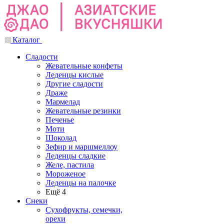
Каталог
Сладости
Жевательные конфеты
Леденцы кислые
Другие сладости
Драже
Мармелад
Жевательные резинки
Печенье
Моти
Шоколад
Зефир и маршмеллоу
Леденцы сладкие
Желе, пастила
Мороженое
Леденцы на палочке
Ещё 4
Снеки
Сухофрукты, семечки,
орехи