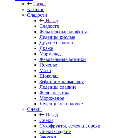
Назад
Каталог
Сладости
Назад
Сладости
Жевательные конфеты
Леденцы кислые
Другие сладости
Драже
Мармелад
Жевательные резинки
Печенье
Моти
Шоколад
Зефир и маршмеллоу
Леденцы сладкие
Желе, пастила
Мороженое
Леденцы на палочке
Снеки
Назад
Снеки
Сухофрукты, семечки, орехи
Снеки сладкие
Закуски