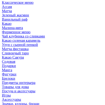
Классическое меню
Ассам
Матча
Зеленый жасмин
Ванильный раф
Какао
Малина-мята
Фирменное меню
Чай клубника со сливками
Какао соленая карамель
Улун с сырной пенкой
Матча фисташка
Сливончый таро
Какао Сакура
Содовая
Подарки
Манга
Фигурки
Брелоки
Предметы интерьера
Товары для дома
Посуда и аксессуары
Игры
Аксессуары
Значки, кулоны, броши