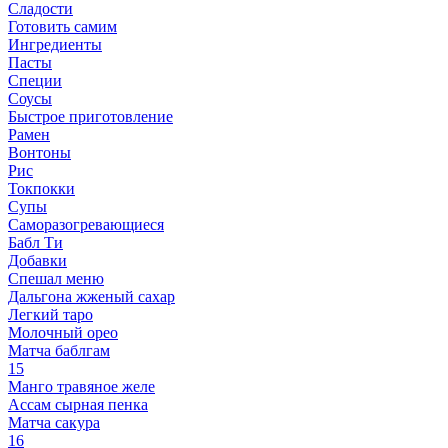
Сладости
Готовить самим
Ингредиенты
Пасты
Специи
Соусы
Быстрое приготовление
Рамен
Вонтоны
Рис
Токпокки
Супы
Саморазогревающиеся
Бабл Ти
Добавки
Спешал меню
Дальгона жженый сахар
Легкий таро
Молочный орео
Матча баблгам
15
Манго травяное желе
Ассам сырная пенка
Матча сакура
16