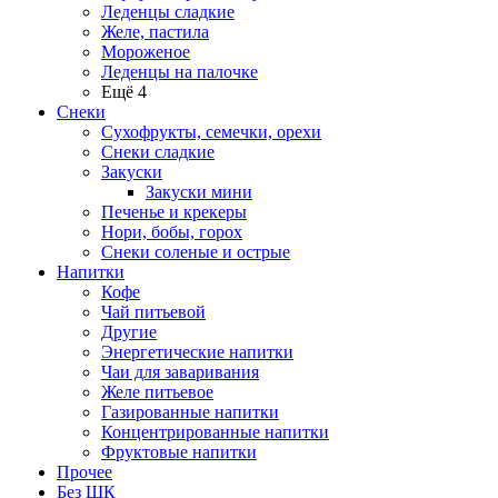
Леденцы сладкие
Желе, пастила
Мороженое
Леденцы на палочке
Ещё 4
Снеки
Сухофрукты, семечки, орехи
Снеки сладкие
Закуски
Закуски мини
Печенье и крекеры
Нори, бобы, горох
Снеки соленые и острые
Напитки
Кофе
Чай питьевой
Другие
Энергетические напитки
Чаи для заваривания
Желе питьевое
Газированные напитки
Концентрированные напитки
Фруктовые напитки
Прочее
Без ШК