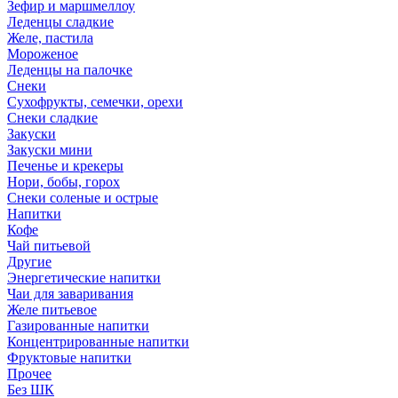
Зефир и маршмеллоу
Леденцы сладкие
Желе, пастила
Мороженое
Леденцы на палочке
Снеки
Сухофрукты, семечки, орехи
Снеки сладкие
Закуски
Закуски мини
Печенье и крекеры
Нори, бобы, горох
Снеки соленые и острые
Напитки
Кофе
Чай питьевой
Другие
Энергетические напитки
Чаи для заваривания
Желе питьевое
Газированные напитки
Концентрированные напитки
Фруктовые напитки
Прочее
Без ШК