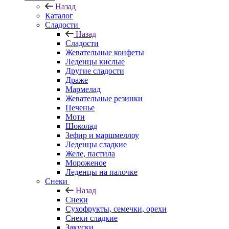
Назад
Каталог
Сладости
Назад
Сладости
Жевательные конфеты
Леденцы кислые
Другие сладости
Драже
Мармелад
Жевательные резинки
Печенье
Моти
Шоколад
Зефир и маршмеллоу
Леденцы сладкие
Желе, пастила
Мороженое
Леденцы на палочке
Снеки
Назад
Снеки
Сухофрукты, семечки, орехи
Снеки сладкие
Закуски