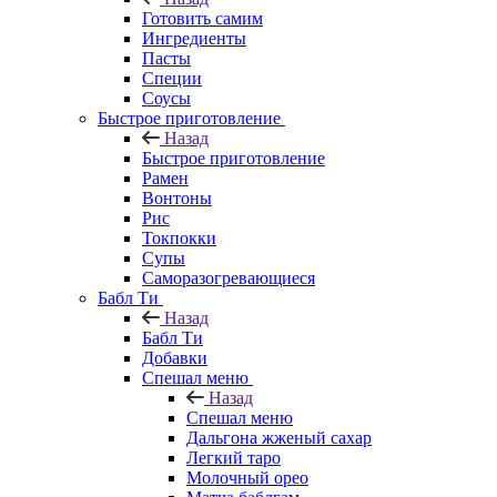
Готовить самим
Ингредиенты
Пасты
Специи
Соусы
Быстрое приготовление
Назад
Быстрое приготовление
Рамен
Вонтоны
Рис
Токпокки
Супы
Саморазогревающиеся
Бабл Ти
Назад
Бабл Ти
Добавки
Спешал меню
Назад
Спешал меню
Дальгона жженый сахар
Легкий таро
Молочный орео