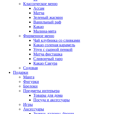
Классическое меню
Ассам
Матча
Зеленый жасмин
Ванильный раф
Какао
Малина-мята
Фирменное меню
Чай клубника со сливками
Какао соленая карамель
Улун с сырной пенкой
Матча фисташка
Сливончый таро
Какао Сакура
Содовая
Подарки
Манга
Фигурки
Брелоки
Предметы интерьера
Товары для дома
Посуда и аксессуары
Игры
Аксессуары
Значки, кулоны, броши