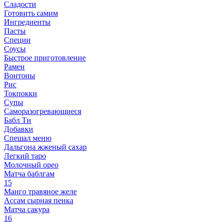
Сладости
Готовить самим
Ингредиенты
Пасты
Специи
Соусы
Быстрое приготовление
Рамен
Вонтоны
Рис
Токпокки
Супы
Саморазогревающиеся
Бабл Ти
Добавки
Спешал меню
Дальгона жженый сахар
Легкий таро
Молочный орео
Матча баблгам
15
Манго травяное желе
Ассам сырная пенка
Матча сакура
16