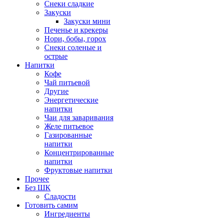
Снеки сладкие
Закуски
Закуски мини
Печенье и крекеры
Нори, бобы, горох
Снеки соленые и
острые
Напитки
Кофе
Чай питьевой
Другие
Энергетические
напитки
Чаи для заваривания
Желе питьевое
Газированные
напитки
Концентрированные
напитки
Фруктовые напитки
Прочее
Без ШК
Сладости
Готовить самим
Ингредиенты