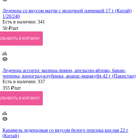
Леденцы со вкусом матчи с молочной начинкой 17 г (Китай)
1/20/240
Есть в наличии: 341
50
₽
/шт
ДОБАВИТЬ В КОРЗИНУ
Леденцы ассорти: малина-лимон, апельсин-яблоко, банан-
черника, виноград-клубника, ананас-маракуйя 42 г (Пакистан)
Есть в наличии: 337
355
₽
/шт
ДОБАВИТЬ В КОРЗИНУ
Карамель леденцовая со вкусом белого персика кислая 22 г
(Китай)