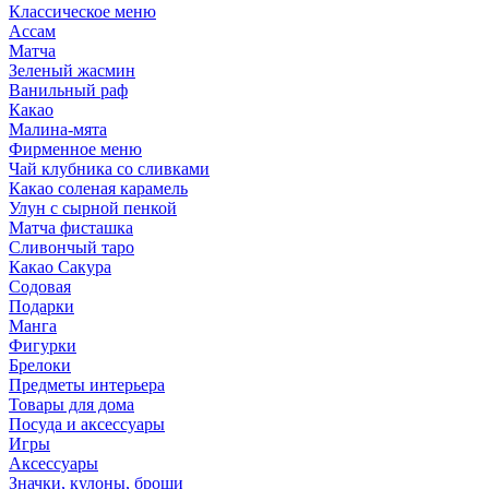
Классическое меню
Ассам
Матча
Зеленый жасмин
Ванильный раф
Какао
Малина-мята
Фирменное меню
Чай клубника со сливками
Какао соленая карамель
Улун с сырной пенкой
Матча фисташка
Сливончый таро
Какао Сакура
Содовая
Подарки
Манга
Фигурки
Брелоки
Предметы интерьера
Товары для дома
Посуда и аксессуары
Игры
Аксессуары
Значки, кулоны, броши