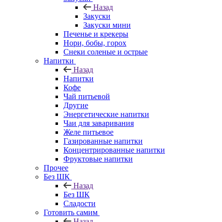
Назад
Закуски
Закуски мини
Печенье и крекеры
Нори, бобы, горох
Снеки соленые и острые
Напитки
Назад
Напитки
Кофе
Чай питьевой
Другие
Энергетические напитки
Чаи для заваривания
Желе питьевое
Газированные напитки
Концентрированные напитки
Фруктовые напитки
Прочее
Без ШК
Назад
Без ШК
Сладости
Готовить самим
Назад