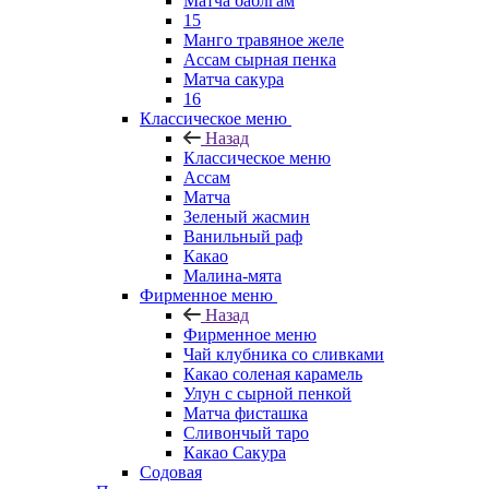
Матча баблгам
15
Манго травяное желе
Ассам сырная пенка
Матча сакура
16
Классическое меню
Назад
Классическое меню
Ассам
Матча
Зеленый жасмин
Ванильный раф
Какао
Малина-мята
Фирменное меню
Назад
Фирменное меню
Чай клубника со сливками
Какао соленая карамель
Улун с сырной пенкой
Матча фисташка
Сливончый таро
Какао Сакура
Содовая