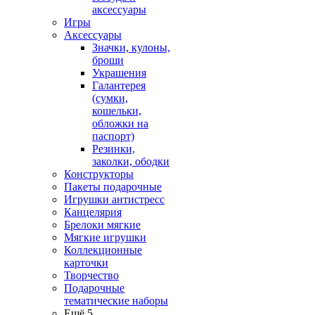
аксессуары
Игры
Аксессуары
Значки, кулоны,
броши
Украшения
Галантерея
(сумки,
кошельки,
обложки на
паспорт)
Резинки,
заколки, ободки
Конструкторы
Пакеты подарочные
Игрушки антистресс
Канцелярия
Брелоки мягкие
Мягкие игрушки
Коллекционные
карточки
Творчество
Подарочные
тематические наборы
Ещё 5