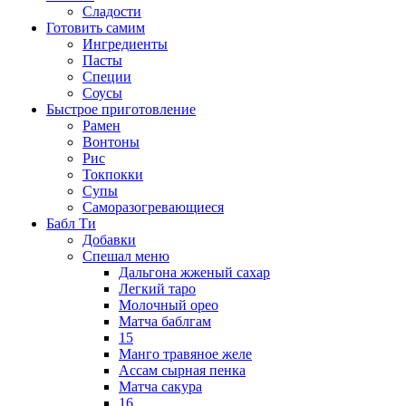
Сладости
Готовить самим
Ингредиенты
Пасты
Специи
Соусы
Быстрое приготовление
Рамен
Вонтоны
Рис
Токпокки
Супы
Саморазогревающиеся
Бабл Ти
Добавки
Спешал меню
Дальгона жженый сахар
Легкий таро
Молочный орео
Матча баблгам
15
Манго травяное желе
Ассам сырная пенка
Матча сакура
16