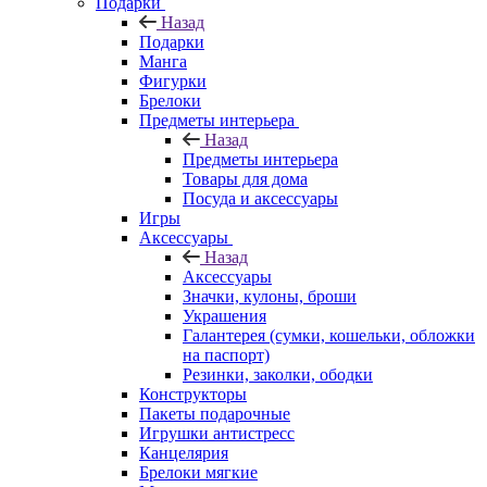
Подарки
Назад
Подарки
Манга
Фигурки
Брелоки
Предметы интерьера
Назад
Предметы интерьера
Товары для дома
Посуда и аксессуары
Игры
Аксессуары
Назад
Аксессуары
Значки, кулоны, броши
Украшения
Галантерея (сумки, кошельки, обложки
на паспорт)
Резинки, заколки, ободки
Конструкторы
Пакеты подарочные
Игрушки антистресс
Канцелярия
Брелоки мягкие