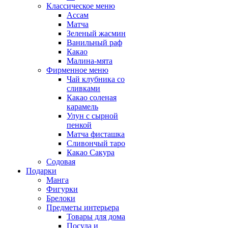
Классическое меню
Ассам
Матча
Зеленый жасмин
Ванильный раф
Какао
Малина-мята
Фирменное меню
Чай клубника со
сливками
Какао соленая
карамель
Улун с сырной
пенкой
Матча фисташка
Сливончый таро
Какао Сакура
Содовая
Подарки
Манга
Фигурки
Брелоки
Предметы интерьера
Товары для дома
Посуда и