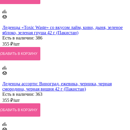
Леденцы «Toxic Waste» со вкусом лайм, киви, дыня, зеленое
яблоко, зеленая груша 42 г (Пакистан)
Есть в наличии: 386
355
₽
/шт
ДОБАВИТЬ В КОРЗИНУ
Леденцы ассорти: Виноград, ежевика, черника, черная
смородина, черная вишня 42 г (Пакистан)
Есть в наличии: 363
355
₽
/шт
ДОБАВИТЬ В КОРЗИНУ