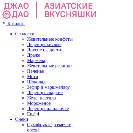
Каталог
Сладости
Жевательные конфеты
Леденцы кислые
Другие сладости
Драже
Мармелад
Жевательные резинки
Печенье
Моти
Шоколад
Зефир и маршмеллоу
Леденцы сладкие
Желе, пастила
Мороженое
Леденцы на палочке
Ещё 4
Снеки
Сухофрукты, семечки,
орехи