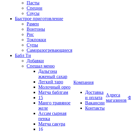
Пасты
Специи
Соусы
Быстрое приготовление
Рамен
Вонтоны
Рис
Токпокки
Супы
Саморазогревающиеся
Бабл Ти
Добавки
Спешал меню
Дальгона
жженый сахар
Легкий таро
Компания
Молочный орео
Матча баблгам
Доставка
Адреса
15
и оплата
Ф
магазинов
Манго травяное
Вакансии
желе
Контакты
Ассам сырная
пенка
Матча сакура
16