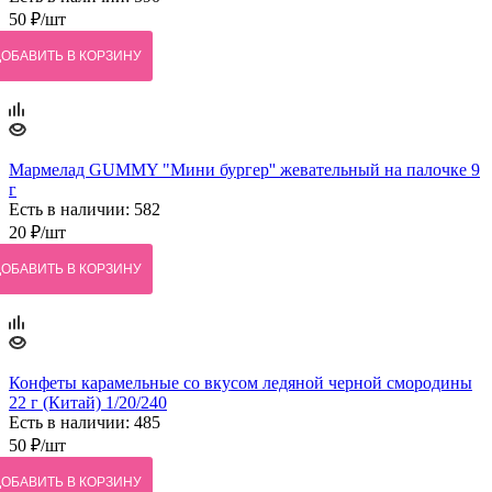
50
₽
/шт
ДОБАВИТЬ В КОРЗИНУ
Мармелад GUMMY "Мини бургер'' жевательный на палочке 9
г
Есть в наличии: 582
20
₽
/шт
ДОБАВИТЬ В КОРЗИНУ
Конфеты карамельные со вкусом ледяной черной смородины
22 г (Китай) 1/20/240
Есть в наличии: 485
50
₽
/шт
ДОБАВИТЬ В КОРЗИНУ