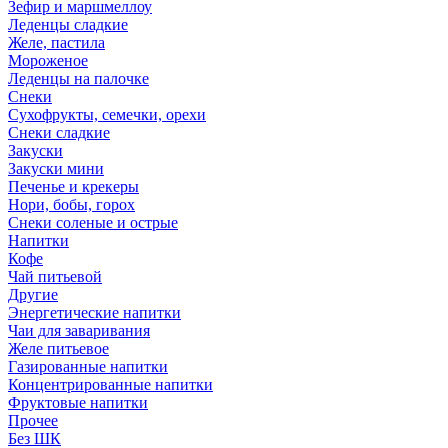
Зефир и маршмеллоу
Леденцы сладкие
Желе, пастила
Мороженое
Леденцы на палочке
Снеки
Сухофрукты, семечки, орехи
Снеки сладкие
Закуски
Закуски мини
Печенье и крекеры
Нори, бобы, горох
Снеки соленые и острые
Напитки
Кофе
Чай питьевой
Другие
Энергетические напитки
Чаи для заваривания
Желе питьевое
Газированные напитки
Концентрированные напитки
Фруктовые напитки
Прочее
Без ШК