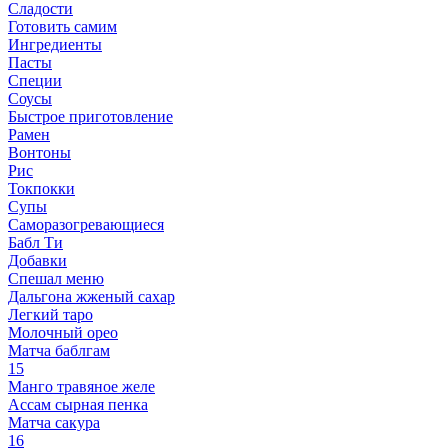
Сладости
Готовить самим
Ингредиенты
Пасты
Специи
Соусы
Быстрое приготовление
Рамен
Вонтоны
Рис
Токпокки
Супы
Саморазогревающиеся
Бабл Ти
Добавки
Спешал меню
Дальгона жженый сахар
Легкий таро
Молочный орео
Матча баблгам
15
Манго травяное желе
Ассам сырная пенка
Матча сакура
16