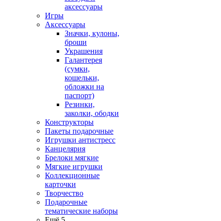
аксессуары
Игры
Аксессуары
Значки, кулоны,
броши
Украшения
Галантерея
(сумки,
кошельки,
обложки на
паспорт)
Резинки,
заколки, ободки
Конструкторы
Пакеты подарочные
Игрушки антистресс
Канцелярия
Брелоки мягкие
Мягкие игрушки
Коллекционные
карточки
Творчество
Подарочные
тематические наборы
Ещё 5