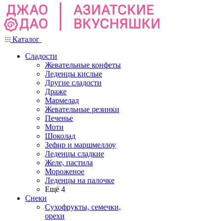
Каталог
Сладости
Жевательные конфеты
Леденцы кислые
Другие сладости
Драже
Мармелад
Жевательные резинки
Печенье
Моти
Шоколад
Зефир и маршмеллоу
Леденцы сладкие
Желе, пастила
Мороженое
Леденцы на палочке
Ещё 4
Снеки
Сухофрукты, семечки,
орехи