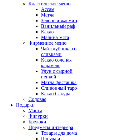
Классическое меню
Ассам
Матча
Зеленый жасмин
Ванильный раф
Какао
Малина-мята
Фирменное меню
Чай клубника со
сливками
Какао соленая
карамель
Улун с сырной
пенкой
Матча фисташка
Сливончый таро
Какао Сакура
Содовая
Подарки
Манга
Фигурки
Брелоки
Предметы интерьера
Товары для дома
Посуда и