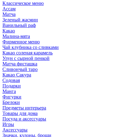
Классическое меню
Ассам
Матча
Зеленый жасмин
Ванильный раф
Какао
Малина-мята
Фирменное меню
Чай клубника со сливками
Какао соленая карамель
Улун с сырной пенкой
Матча фисташка
Сливончый таро
Какао Сакура
Содовая
Подарки
Манга
Фигурки
Брелоки
Предметы интерьера
Товары для дома
Посуда и аксессуары
Игры
Аксессуары
Значки, кулоны, броши