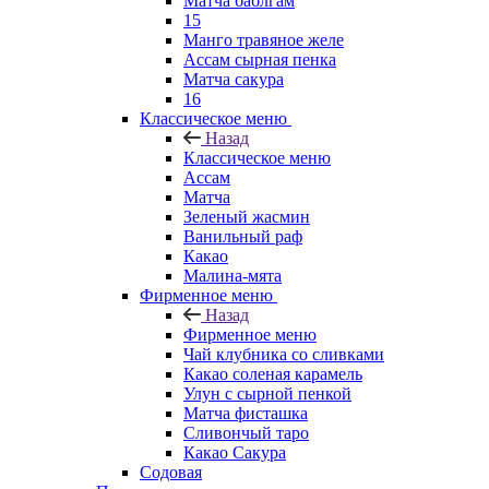
Матча баблгам
15
Манго травяное желе
Ассам сырная пенка
Матча сакура
16
Классическое меню
Назад
Классическое меню
Ассам
Матча
Зеленый жасмин
Ванильный раф
Какао
Малина-мята
Фирменное меню
Назад
Фирменное меню
Чай клубника со сливками
Какао соленая карамель
Улун с сырной пенкой
Матча фисташка
Сливончый таро
Какао Сакура
Содовая