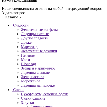
Нужна консультация?
Наши специалисты ответят на любой интересующий вопрос
Задать вопрос
Каталог
Сладости
Жевательные конфеты
Леденцы кислые
Другие сладости
Драже
Мармелад
Жевательные резинки
Печенье
Моти
Шоколад
Зефир и маршмеллоу
Леденцы сладкие
Желе, пастила
Мороженое
Леденцы на палочке
Снеки
Сухофрукты, семечки, орехи
Снеки сладкие
Закуски
Закуски мини