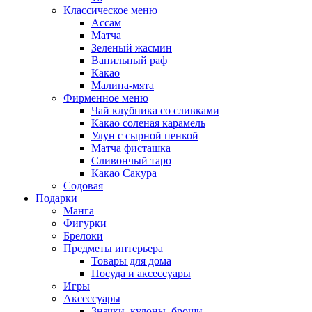
Классическое меню
Ассам
Матча
Зеленый жасмин
Ванильный раф
Какао
Малина-мята
Фирменное меню
Чай клубника со сливками
Какао соленая карамель
Улун с сырной пенкой
Матча фисташка
Сливончый таро
Какао Сакура
Содовая
Подарки
Манга
Фигурки
Брелоки
Предметы интерьера
Товары для дома
Посуда и аксессуары
Игры
Аксессуары
Значки, кулоны, броши