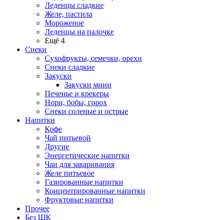
Леденцы сладкие
Желе, пастила
Мороженое
Леденцы на палочке
Ещё 4
Снеки
Сухофрукты, семечки, орехи
Снеки сладкие
Закуски
Закуски мини
Печенье и крекеры
Нори, бобы, горох
Снеки соленые и острые
Напитки
Кофе
Чай питьевой
Другие
Энергетические напитки
Чаи для заваривания
Желе питьевое
Газированные напитки
Концентрированные напитки
Фруктовые напитки
Прочее
Без ШК