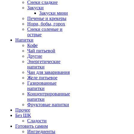
Снеки сладкие
Закуски
Закуски мини
Печенье и крекеры
Нори, бобы, горох
Снеки соленые и
острые
Напитки
Кофе
Чай питьевой
Другие
Энергетические
напитки
Чаи для заваривания
Желе питьевое
Газированные
напитки
Концентрированные
напитки
Фруктовые напитки
Прочее
Без ШК
Сладости
Готовить самим
Ингредиенты