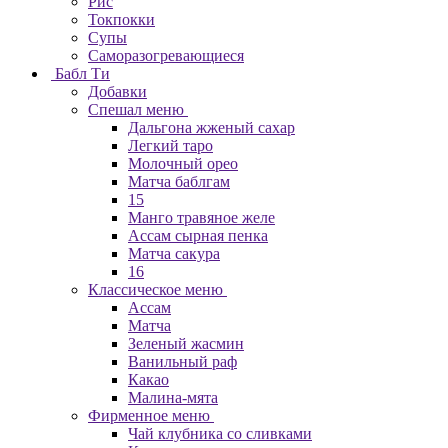
Рис
Токпокки
Супы
Саморазогревающиеся
Бабл Ти
Добавки
Спешал меню
Дальгона жженый сахар
Легкий таро
Молочный орео
Матча баблгам
15
Манго травяное желе
Ассам сырная пенка
Матча сакура
16
Классическое меню
Ассам
Матча
Зеленый жасмин
Ванильный раф
Какао
Малина-мята
Фирменное меню
Чай клубника со сливками