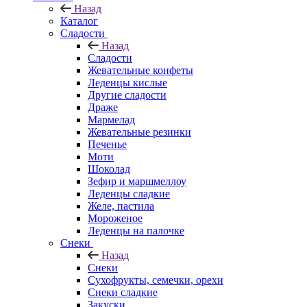
Назад
Каталог
Сладости
Назад
Сладости
Жевательные конфеты
Леденцы кислые
Другие сладости
Драже
Мармелад
Жевательные резинки
Печенье
Моти
Шоколад
Зефир и маршмеллоу
Леденцы сладкие
Желе, пастила
Мороженое
Леденцы на палочке
Снеки
Назад
Снеки
Сухофрукты, семечки, орехи
Снеки сладкие
Закуски