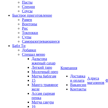
Пасты
Специи
Соусы
Быстрое приготовление
Рамен
Вонтоны
Рис
Токпокки
Супы
Саморазогревающиеся
Бабл Ти
Добавки
Спешал меню
Дальгона
жженый сахар
Легкий таро
Компания
Молочный орео
Матча баблгам
Доставка
Адреса
15
и оплата
Ф
магазинов
Манго травяное
Вакансии
желе
Контакты
Ассам сырная
пенка
Матча сакура
16