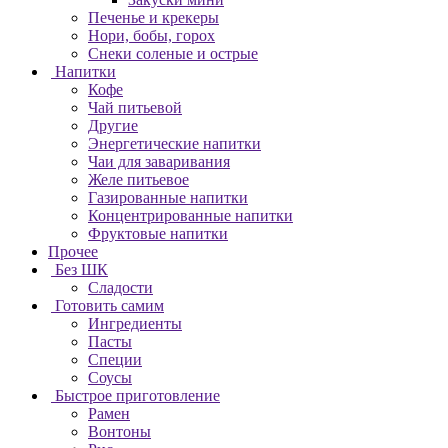
Печенье и крекеры
Нори, бобы, горох
Снеки соленые и острые
Напитки
Кофе
Чай питьевой
Другие
Энергетические напитки
Чаи для заваривания
Желе питьевое
Газированные напитки
Концентрированные напитки
Фруктовые напитки
Прочее
Без ШК
Сладости
Готовить самим
Ингредиенты
Пасты
Специи
Соусы
Быстрое приготовление
Рамен
Вонтоны