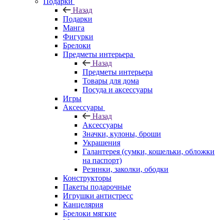
Подарки
Назад
Подарки
Манга
Фигурки
Брелоки
Предметы интерьера
Назад
Предметы интерьера
Товары для дома
Посуда и аксессуары
Игры
Аксессуары
Назад
Аксессуары
Значки, кулоны, броши
Украшения
Галантерея (сумки, кошельки, обложки
на паспорт)
Резинки, заколки, ободки
Конструкторы
Пакеты подарочные
Игрушки антистресс
Канцелярия
Брелоки мягкие