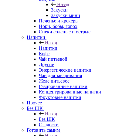
Назад
Закуски
Закуски мини
Печенье и крекеры
Нори, бобы, горох
Снеки соленые и острые
Напитки
Назад
Напитки
Кофе
Чай питьевой
Другие
Энергетические напитки
Чаи для заваривания
Желе питьевое
Газированные напитки
Концентрированные напитки
Фруктовые напитки
Прочее
Без ШК
Назад
Без ШК
Сладости
Готовить самим
Назад