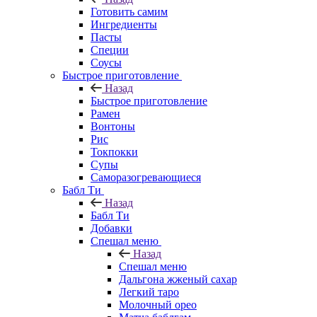
Готовить самим
Ингредиенты
Пасты
Специи
Соусы
Быстрое приготовление
Назад
Быстрое приготовление
Рамен
Вонтоны
Рис
Токпокки
Супы
Саморазогревающиеся
Бабл Ти
Назад
Бабл Ти
Добавки
Спешал меню
Назад
Спешал меню
Дальгона жженый сахар
Легкий таро
Молочный орео