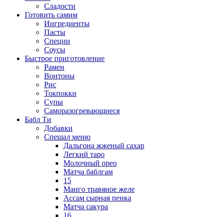
Сладости
Готовить самим
Ингредиенты
Пасты
Специи
Соусы
Быстрое приготовление
Рамен
Вонтоны
Рис
Токпокки
Супы
Саморазогревающиеся
Бабл Ти
Добавки
Спешал меню
Дальгона жженый сахар
Легкий таро
Молочный орео
Матча баблгам
15
Манго травяное желе
Ассам сырная пенка
Матча сакура
16