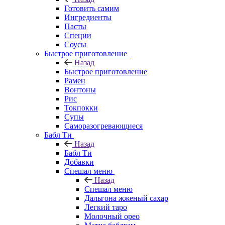
Готовить самим
Ингредиенты
Пасты
Специи
Соусы
Быстрое приготовление
Назад
Быстрое приготовление
Рамен
Вонтоны
Рис
Токпокки
Супы
Саморазогревающиеся
Бабл Ти
Назад
Бабл Ти
Добавки
Спешал меню
Назад
Спешал меню
Дальгона жженый сахар
Легкий таро
Молочный орео