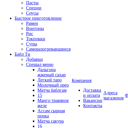
Пасты
Специи
Соусы
Быстрое приготовление
Рамен
Вонтоны
Рис
Токпокки
Супы
Саморазогревающиеся
Бабл Ти
Добавки
Спешал меню
Дальгона
жженый сахар
Легкий таро
Компания
Молочный орео
Матча баблгам
Доставка
Адреса
15
и оплата
Ф
магазинов
Манго травяное
Вакансии
желе
Контакты
Ассам сырная
пенка
Матча сакура
16