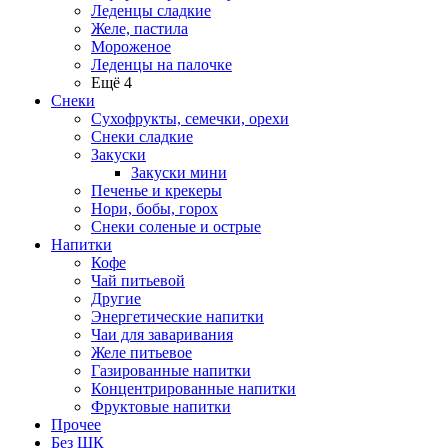
Леденцы сладкие
Желе, пастила
Мороженое
Леденцы на палочке
Ещё 4
Снеки
Сухофрукты, семечки, орехи
Снеки сладкие
Закуски
Закуски мини
Печенье и крекеры
Нори, бобы, горох
Снеки соленые и острые
Напитки
Кофе
Чай питьевой
Другие
Энергетические напитки
Чаи для заваривания
Желе питьевое
Газированные напитки
Концентрированные напитки
Фруктовые напитки
Прочее
Без ШК