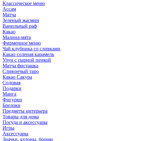
Классическое меню
Ассам
Матча
Зеленый жасмин
Ванильный раф
Какао
Малина-мята
Фирменное меню
Чай клубника со сливками
Какао соленая карамель
Улун с сырной пенкой
Матча фисташка
Сливончый таро
Какао Сакура
Содовая
Подарки
Манга
Фигурки
Брелоки
Предметы интерьера
Товары для дома
Посуда и аксессуары
Игры
Аксессуары
Значки, кулоны, броши