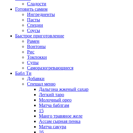
Сладости
Готовить самим
Ингредиенты
Пасты
Специи
Соусы
Быстрое приготовление
Рамен
Вонтоны
Рис
Токпокки
Супы
Саморазогревающиеся
Бабл Ти
Добавки
Спешал меню
Дальгона жженый сахар
Легкий таро
Молочный орео
Матча баблгам
15
Манго травяное желе
Ассам сырная пенка
Матча сакура
16