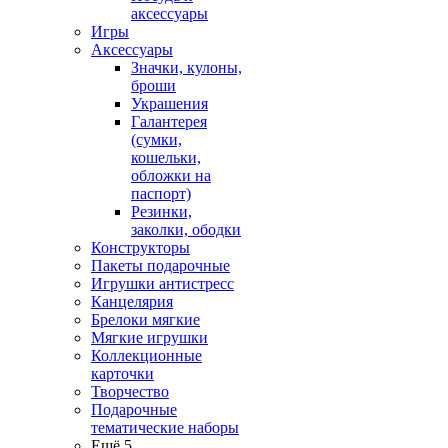
аксессуары
Игры
Аксессуары
Значки, кулоны,
броши
Украшения
Галантерея
(сумки,
кошельки,
обложки на
паспорт)
Резинки,
заколки, ободки
Конструкторы
Пакеты подарочные
Игрушки антистресс
Канцелярия
Брелоки мягкие
Мягкие игрушки
Коллекционные
карточки
Творчество
Подарочные
тематические наборы
Ещё 5