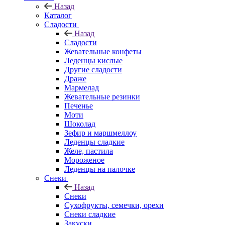
Назад
Каталог
Сладости
Назад
Сладости
Жевательные конфеты
Леденцы кислые
Другие сладости
Драже
Мармелад
Жевательные резинки
Печенье
Моти
Шоколад
Зефир и маршмеллоу
Леденцы сладкие
Желе, пастила
Мороженое
Леденцы на палочке
Снеки
Назад
Снеки
Сухофрукты, семечки, орехи
Снеки сладкие
Закуски