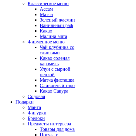
Классическое меню
Ассам
Матча
Зеленый жасмин
Ванильный раф
Какао
Малина-мята
Фирменное меню
Чай клубника со
сливками
Какао соленая
карамель
Улун с сырной
пенкой
Матча фисташка
Сливончый таро
Какао Сакура
Содовая
Подарки
Манга
Фигурки
Брелоки
Предметы интерьера
Товары для дома
Посуда и