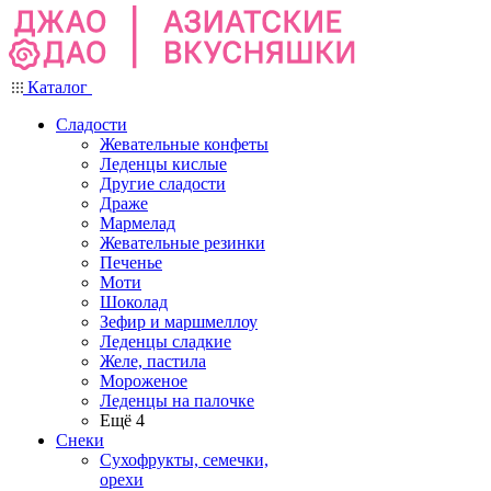
Каталог
Сладости
Жевательные конфеты
Леденцы кислые
Другие сладости
Драже
Мармелад
Жевательные резинки
Печенье
Моти
Шоколад
Зефир и маршмеллоу
Леденцы сладкие
Желе, пастила
Мороженое
Леденцы на палочке
Ещё 4
Снеки
Сухофрукты, семечки,
орехи