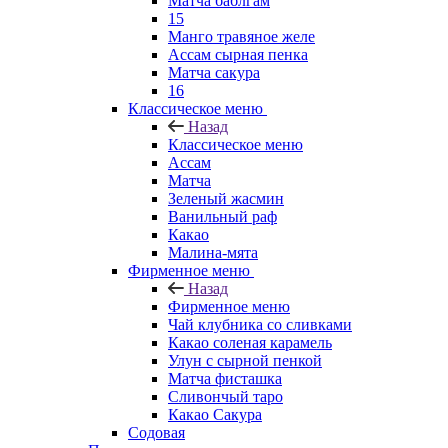
Матча баблгам
15
Манго травяное желе
Ассам сырная пенка
Матча сакура
16
Классическое меню
Назад
Классическое меню
Ассам
Матча
Зеленый жасмин
Ванильный раф
Какао
Малина-мята
Фирменное меню
Назад
Фирменное меню
Чай клубника со сливками
Какао соленая карамель
Улун с сырной пенкой
Матча фисташка
Сливончый таро
Какао Сакура
Содовая