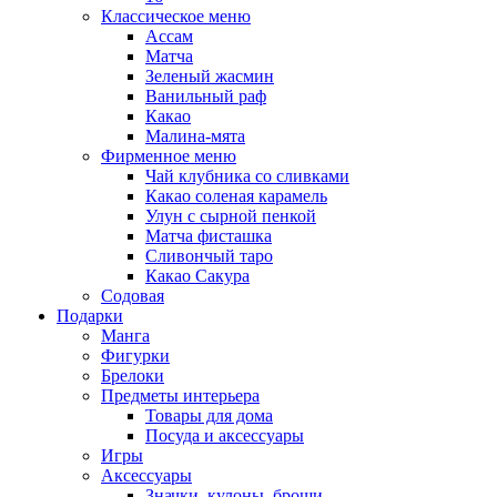
Классическое меню
Ассам
Матча
Зеленый жасмин
Ванильный раф
Какао
Малина-мята
Фирменное меню
Чай клубника со сливками
Какао соленая карамель
Улун с сырной пенкой
Матча фисташка
Сливончый таро
Какао Сакура
Содовая
Подарки
Манга
Фигурки
Брелоки
Предметы интерьера
Товары для дома
Посуда и аксессуары
Игры
Аксессуары
Значки, кулоны, броши