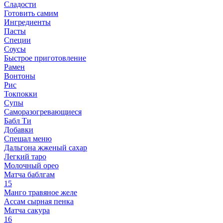
Сладости
Готовить самим
Ингредиенты
Пасты
Специи
Соусы
Быстрое приготовление
Рамен
Вонтоны
Рис
Токпокки
Супы
Саморазогревающиеся
Бабл Ти
Добавки
Спешал меню
Дальгона жженый сахар
Легкий таро
Молочный орео
Матча баблгам
15
Манго травяное желе
Ассам сырная пенка
Матча сакура
16