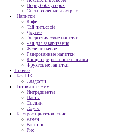
Нори, бобы, горох
Снеки соленые и острые
Напитки
Кофе
Чай питьевой
Другие
Энергетические напитки
Чаи для заваривания
Желе питьевое
Газированные напитки
Концентрированные напитки
Фруктовые напитки
Прочее
Без ШК
Сладости
Готовить самим
Ингредиенты
Пасты
Специи
Соусы
Быстрое приготовление
Рамен
Вонтоны
Рис