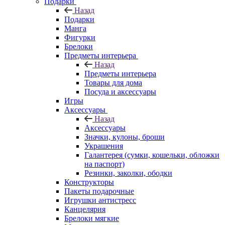
Подарки
Назад
Подарки
Манга
Фигурки
Брелоки
Предметы интерьера
Назад
Предметы интерьера
Товары для дома
Посуда и аксессуары
Игры
Аксессуары
Назад
Аксессуары
Значки, кулоны, броши
Украшения
Галантерея (сумки, кошельки, обложки
на паспорт)
Резинки, заколки, ободки
Конструкторы
Пакеты подарочные
Игрушки антистресс
Канцелярия
Брелоки мягкие