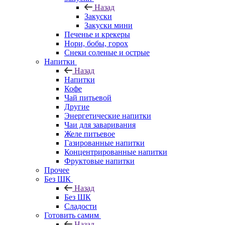
Назад
Закуски
Закуски мини
Печенье и крекеры
Нори, бобы, горох
Снеки соленые и острые
Напитки
Назад
Напитки
Кофе
Чай питьевой
Другие
Энергетические напитки
Чаи для заваривания
Желе питьевое
Газированные напитки
Концентрированные напитки
Фруктовые напитки
Прочее
Без ШК
Назад
Без ШК
Сладости
Готовить самим
Назад