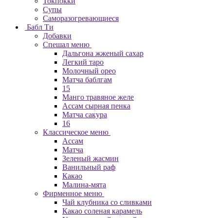
Токпокки
Супы
Саморазогревающиеся
Бабл Ти
Добавки
Спешал меню
Дальгона жженый сахар
Легкий таро
Молочный орео
Матча баблгам
15
Манго травяное желе
Ассам сырная пенка
Матча сакура
16
Классическое меню
Ассам
Матча
Зеленый жасмин
Ванильный раф
Какао
Малина-мята
Фирменное меню
Чай клубника со сливками
Какао соленая карамель