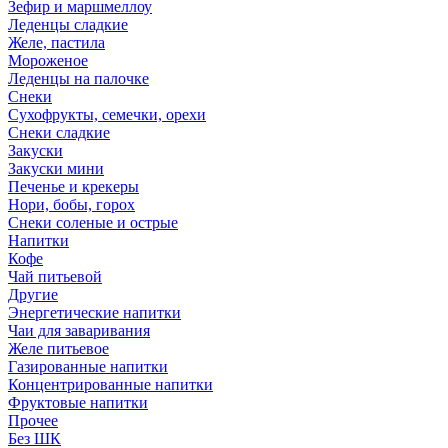
Зефир и маршмеллоу
Леденцы сладкие
Желе, пастила
Мороженое
Леденцы на палочке
Снеки
Сухофрукты, семечки, орехи
Снеки сладкие
Закуски
Закуски мини
Печенье и крекеры
Нори, бобы, горох
Снеки соленые и острые
Напитки
Кофе
Чай питьевой
Другие
Энергетические напитки
Чаи для заваривания
Желе питьевое
Газированные напитки
Концентрированные напитки
Фруктовые напитки
Прочее
Без ШК