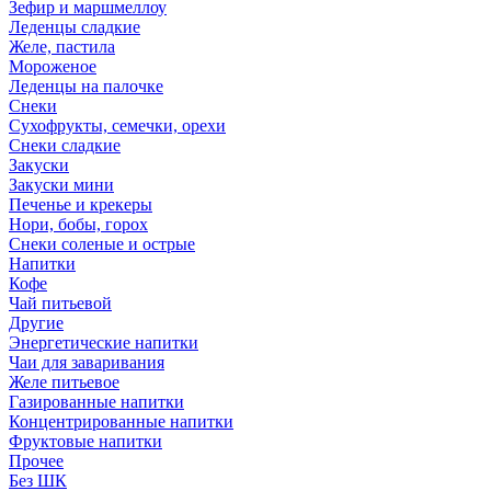
Зефир и маршмеллоу
Леденцы сладкие
Желе, пастила
Мороженое
Леденцы на палочке
Снеки
Сухофрукты, семечки, орехи
Снеки сладкие
Закуски
Закуски мини
Печенье и крекеры
Нори, бобы, горох
Снеки соленые и острые
Напитки
Кофе
Чай питьевой
Другие
Энергетические напитки
Чаи для заваривания
Желе питьевое
Газированные напитки
Концентрированные напитки
Фруктовые напитки
Прочее
Без ШК