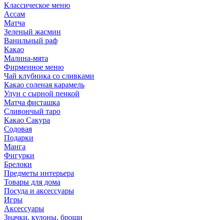
Классическое меню
Ассам
Матча
Зеленый жасмин
Ванильный раф
Какао
Малина-мята
Фирменное меню
Чай клубника со сливками
Какао соленая карамель
Улун с сырной пенкой
Матча фисташка
Сливончый таро
Какао Сакура
Содовая
Подарки
Манга
Фигурки
Брелоки
Предметы интерьера
Товары для дома
Посуда и аксессуары
Игры
Аксессуары
Значки, кулоны, броши