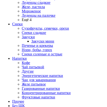
Леденцы сладкие
Желе, пастила
Мороженое
Леденцы на палочке
Ещё 4
Снеки
Сухофрукты, семечки, орехи
Снеки сладкие
Закуски
Закуски мини
Печенье и крекеры
Нори, бобы, горох
Снеки соленые и острые
Напитки
Кофе
Чай питьевой
Другие
Энергетические напитки
Чаи для заваривания
Желе питьевое
Газированные напитки
Концентрированные напитки
Фруктовые напитки
Прочее
Без ШК