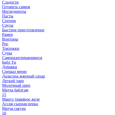
Сладости
Готовить самим
Ингредиенты
Пасты
Специи
Соусы
Быстрое приготовление
Рамен
Вонтоны
Рис
Токпокки
Супы
Саморазогревающиеся
Бабл Ти
Добавки
Спешал меню
Дальгона жженый сахар
Легкий таро
Молочный орео
Матча баблгам
15
Манго травяное желе
Ассам сырная пенка
Матча сакура
16