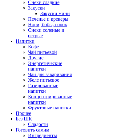
Снеки сладкие
Закуски
Закуски мини
Печенье и крекеры
Нори, бобы, горох
Снеки соленые и
острые
Напитки
Кофе
Чай питьевой
Другие
Энергетические
напитки
Чаи для заваривания
Желе питьевое
Газированные
напитки
Концентрированные
напитки
Фруктовые напитки
Прочее
Без ШК
Сладости
Готовить самим
Ингредиенты