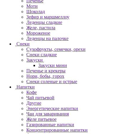
Печенье
Моти
Шоколад
Зефир и маршмеллоу
Леденцы сладкие
Желе, пастила
Мороженое
Леденцы на палочке
Снеки
Сухофрукты, семечки, орехи
Снеки сладкие
Закуски
Закуски мини
Печенье и крекеры
Нори, бобы, горох
Снеки соленые и острые
Напитки
Кофе
Чай питьевой
Другие
Энергетические напитки
Чаи для заваривания
Желе питьевое
Газированные напитки
Концентрированные напитки