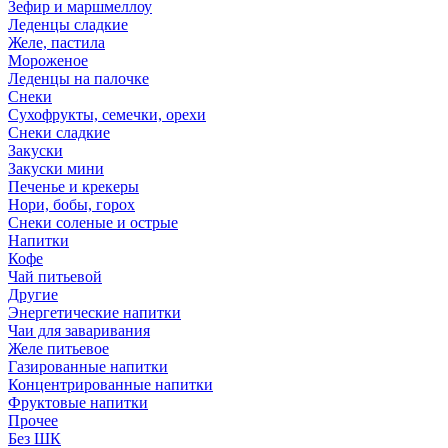
Зефир и маршмеллоу
Леденцы сладкие
Желе, пастила
Мороженое
Леденцы на палочке
Снеки
Сухофрукты, семечки, орехи
Снеки сладкие
Закуски
Закуски мини
Печенье и крекеры
Нори, бобы, горох
Снеки соленые и острые
Напитки
Кофе
Чай питьевой
Другие
Энергетические напитки
Чаи для заваривания
Желе питьевое
Газированные напитки
Концентрированные напитки
Фруктовые напитки
Прочее
Без ШК