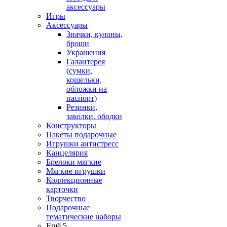
аксессуары
Игры
Аксессуары
Значки, кулоны,
броши
Украшения
Галантерея
(сумки,
кошельки,
обложки на
паспорт)
Резинки,
заколки, ободки
Конструкторы
Пакеты подарочные
Игрушки антистресс
Канцелярия
Брелоки мягкие
Мягкие игрушки
Коллекционные
карточки
Творчество
Подарочные
тематические наборы
Ещё 5