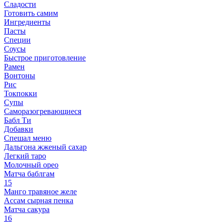
Сладости
Готовить самим
Ингредиенты
Пасты
Специи
Соусы
Быстрое приготовление
Рамен
Вонтоны
Рис
Токпокки
Супы
Саморазогревающиеся
Бабл Ти
Добавки
Спешал меню
Дальгона жженый сахар
Легкий таро
Молочный орео
Матча баблгам
15
Манго травяное желе
Ассам сырная пенка
Матча сакура
16