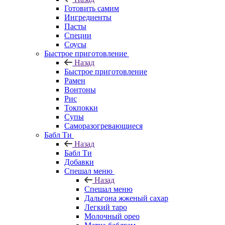
Готовить самим
Ингредиенты
Пасты
Специи
Соусы
Быстрое приготовление
Назад
Быстрое приготовление
Рамен
Вонтоны
Рис
Токпокки
Супы
Саморазогревающиеся
Бабл Ти
Назад
Бабл Ти
Добавки
Спешал меню
Назад
Спешал меню
Дальгона жженый сахар
Легкий таро
Молочный орео