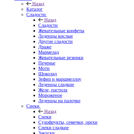
Назад
Каталог
Сладости
Назад
Сладости
Жевательные конфеты
Леденцы кислые
Другие сладости
Драже
Мармелад
Жевательные резинки
Печенье
Моти
Шоколад
Зефир и маршмеллоу
Леденцы сладкие
Желе, пастила
Мороженое
Леденцы на палочке
Снеки
Назад
Снеки
Сухофрукты, семечки, орехи
Снеки сладкие
Закуски