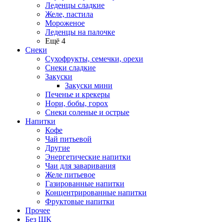
Леденцы сладкие
Желе, пастила
Мороженое
Леденцы на палочке
Ещё 4
Снеки
Сухофрукты, семечки, орехи
Снеки сладкие
Закуски
Закуски мини
Печенье и крекеры
Нори, бобы, горох
Снеки соленые и острые
Напитки
Кофе
Чай питьевой
Другие
Энергетические напитки
Чаи для заваривания
Желе питьевое
Газированные напитки
Концентрированные напитки
Фруктовые напитки
Прочее
Без ШК