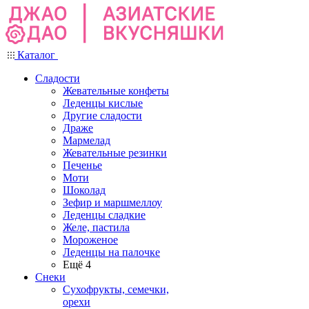
Каталог
Сладости
Жевательные конфеты
Леденцы кислые
Другие сладости
Драже
Мармелад
Жевательные резинки
Печенье
Моти
Шоколад
Зефир и маршмеллоу
Леденцы сладкие
Желе, пастила
Мороженое
Леденцы на палочке
Ещё 4
Снеки
Сухофрукты, семечки,
орехи