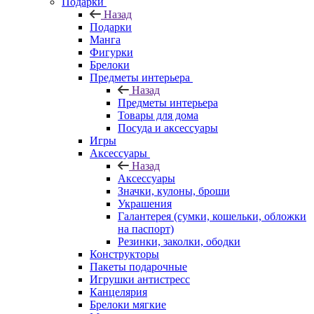
Подарки
Назад
Подарки
Манга
Фигурки
Брелоки
Предметы интерьера
Назад
Предметы интерьера
Товары для дома
Посуда и аксессуары
Игры
Аксессуары
Назад
Аксессуары
Значки, кулоны, броши
Украшения
Галантерея (сумки, кошельки, обложки
на паспорт)
Резинки, заколки, ободки
Конструкторы
Пакеты подарочные
Игрушки антистресс
Канцелярия
Брелоки мягкие