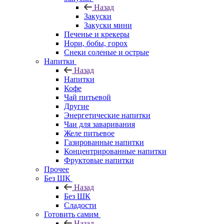
Назад
Закуски
Закуски мини
Печенье и крекеры
Нори, бобы, горох
Снеки соленые и острые
Напитки
Назад
Напитки
Кофе
Чай питьевой
Другие
Энергетические напитки
Чаи для заваривания
Желе питьевое
Газированные напитки
Концентрированные напитки
Фруктовые напитки
Прочее
Без ШК
Назад
Без ШК
Сладости
Готовить самим
Назад