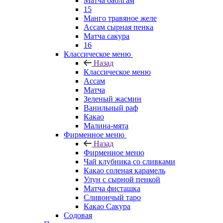
Матча баблгам
15
Манго травяное желе
Ассам сырная пенка
Матча сакура
16
Классическое меню
Назад
Классическое меню
Ассам
Матча
Зеленый жасмин
Ванильный раф
Какао
Малина-мята
Фирменное меню
Назад
Фирменное меню
Чай клубника со сливками
Какао соленая карамель
Улун с сырной пенкой
Матча фисташка
Сливончый таро
Какао Сакура
Содовая