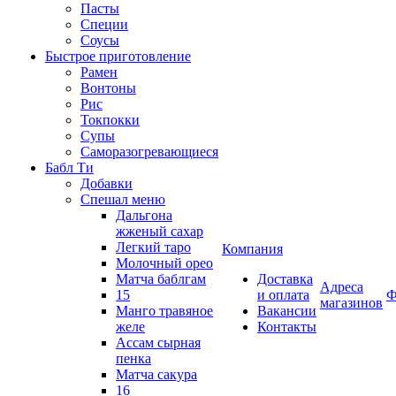
Пасты
Специи
Соусы
Быстрое приготовление
Рамен
Вонтоны
Рис
Токпокки
Супы
Саморазогревающиеся
Бабл Ти
Добавки
Спешал меню
Дальгона
жженый сахар
Легкий таро
Компания
Молочный орео
Матча баблгам
Доставка
Адреса
15
и оплата
Ф
магазинов
Манго травяное
Вакансии
желе
Контакты
Ассам сырная
пенка
Матча сакура
16