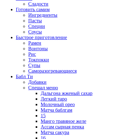
Сладости
Готовить самим
Ингредиенты
Пасты
Специи
Соусы
Быстрое приготовление
Рамен
Вонтоны
Рис
Токпокки
Супы
Саморазогревающиеся
Бабл Ти
Добавки
Спешал меню
Дальгона жженый сахар
Легкий таро
Молочный орео
Матча баблгам
15
Манго травяное желе
Ассам сырная пенка
Матча сакура
16