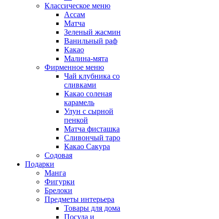
Классическое меню
Ассам
Матча
Зеленый жасмин
Ванильный раф
Какао
Малина-мята
Фирменное меню
Чай клубника со
сливками
Какао соленая
карамель
Улун с сырной
пенкой
Матча фисташка
Сливончый таро
Какао Сакура
Содовая
Подарки
Манга
Фигурки
Брелоки
Предметы интерьера
Товары для дома
Посуда и