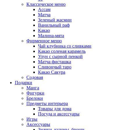
Классическое меню
Ассам
Матча
Зеленый жасмин
Ванильный раф
Какао
Малина-мята
Фирменное меню
Чай клубника со сливками
Какао соленая карамель
Улун с сырной пенкой
Матча фисташка
Сливончый таро
Какао Сакура
Содовая
Подарки
Манга
Фигурки
Брелоки
Предметы интерьера
Товары для дома
Посуда и аксессуары
Игры
Аксессуары
Значки, кулоны, броши