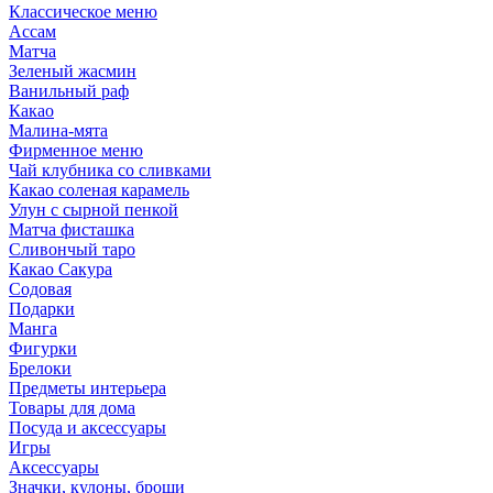
Классическое меню
Ассам
Матча
Зеленый жасмин
Ванильный раф
Какао
Малина-мята
Фирменное меню
Чай клубника со сливками
Какао соленая карамель
Улун с сырной пенкой
Матча фисташка
Сливончый таро
Какао Сакура
Содовая
Подарки
Манга
Фигурки
Брелоки
Предметы интерьера
Товары для дома
Посуда и аксессуары
Игры
Аксессуары
Значки, кулоны, броши