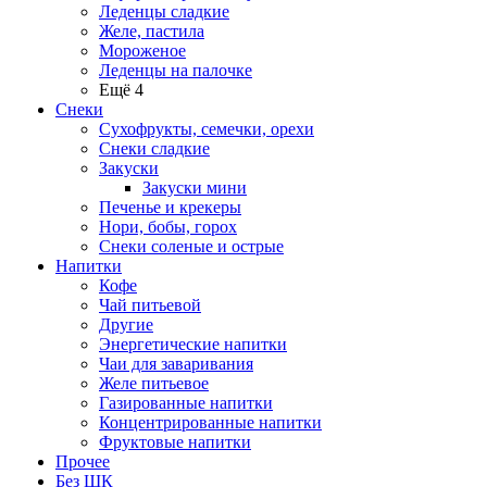
Леденцы сладкие
Желе, пастила
Мороженое
Леденцы на палочке
Ещё 4
Снеки
Сухофрукты, семечки, орехи
Снеки сладкие
Закуски
Закуски мини
Печенье и крекеры
Нори, бобы, горох
Снеки соленые и острые
Напитки
Кофе
Чай питьевой
Другие
Энергетические напитки
Чаи для заваривания
Желе питьевое
Газированные напитки
Концентрированные напитки
Фруктовые напитки
Прочее
Без ШК