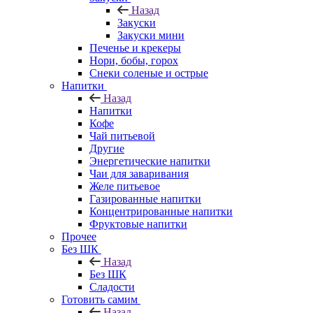
Назад
Закуски
Закуски мини
Печенье и крекеры
Нори, бобы, горох
Снеки соленые и острые
Напитки
Назад
Напитки
Кофе
Чай питьевой
Другие
Энергетические напитки
Чаи для заваривания
Желе питьевое
Газированные напитки
Концентрированные напитки
Фруктовые напитки
Прочее
Без ШК
Назад
Без ШК
Сладости
Готовить самим
Назад