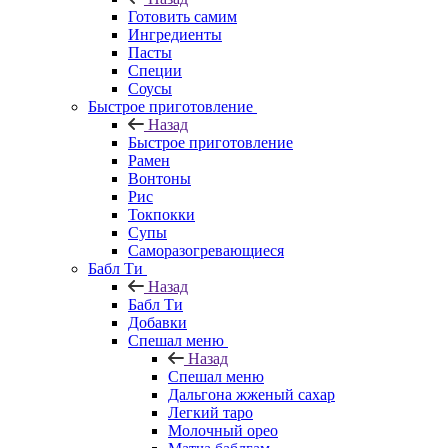
Готовить самим
Ингредиенты
Пасты
Специи
Соусы
Быстрое приготовление
Назад
Быстрое приготовление
Рамен
Вонтоны
Рис
Токпокки
Супы
Саморазогревающиеся
Бабл Ти
Назад
Бабл Ти
Добавки
Спешал меню
Назад
Спешал меню
Дальгона жженый сахар
Легкий таро
Молочный орео