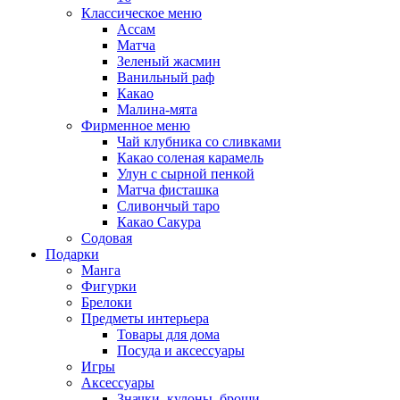
Классическое меню
Ассам
Матча
Зеленый жасмин
Ванильный раф
Какао
Малина-мята
Фирменное меню
Чай клубника со сливками
Какао соленая карамель
Улун с сырной пенкой
Матча фисташка
Сливончый таро
Какао Сакура
Содовая
Подарки
Манга
Фигурки
Брелоки
Предметы интерьера
Товары для дома
Посуда и аксессуары
Игры
Аксессуары
Значки, кулоны, броши