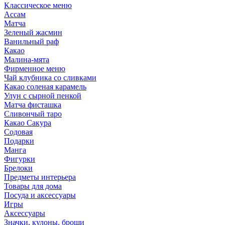
Классическое меню
Ассам
Матча
Зеленый жасмин
Ванильный раф
Какао
Малина-мята
Фирменное меню
Чай клубника со сливками
Какао соленая карамель
Улун с сырной пенкой
Матча фисташка
Сливончый таро
Какао Сакура
Содовая
Подарки
Манга
Фигурки
Брелоки
Предметы интерьера
Товары для дома
Посуда и аксессуары
Игры
Аксессуары
Значки, кулоны, броши