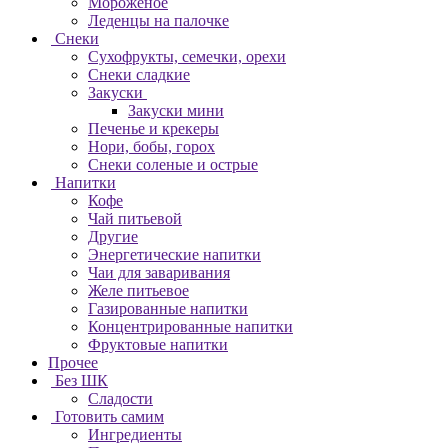
Мороженое
Леденцы на палочке
Снеки
Сухофрукты, семечки, орехи
Снеки сладкие
Закуски
Закуски мини
Печенье и крекеры
Нори, бобы, горох
Снеки соленые и острые
Напитки
Кофе
Чай питьевой
Другие
Энергетические напитки
Чаи для заваривания
Желе питьевое
Газированные напитки
Концентрированные напитки
Фруктовые напитки
Прочее
Без ШК
Сладости
Готовить самим
Ингредиенты