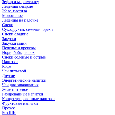
Зефир и маршмеллоу
Леденцы сладкие
Желе, пастила
Мороженое
Леденцы на палочке
Снеки
Сухофрукты, семечки, орехи
Снеки сладкие
Закуски
Закуски мини
Печенье и крекеры
Нори, бобы, горох
Снеки соленые и острые
Напитки
Кофе
Чай питьевой
Другие
Энергетические напитки
Чаи для заваривания
Желе питьевое
Газированные напитки
Концентрированные напитки
Фруктовые напитки
Прочее
Без ШК