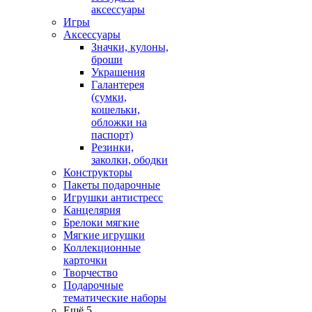
аксессуары
Игры
Аксессуары
Значки, кулоны,
броши
Украшения
Галантерея
(сумки,
кошельки,
обложки на
паспорт)
Резинки,
заколки, ободки
Конструкторы
Пакеты подарочные
Игрушки антистресс
Канцелярия
Брелоки мягкие
Мягкие игрушки
Коллекционные
карточки
Творчество
Подарочные
тематические наборы
Ещё 5