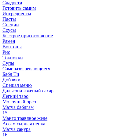
Сладости
Готовить самим
Ингредиенты
Пасты
Специи
Соусы
Быстрое приготовление
Рамен
Вонтоны
Рис
Токпокки
Супы
Саморазогревающиеся
Бабл Ти
Добавки
Спешал меню
Дальгона жженый сахар
Легкий таро
Молочный орео
Матча баблгам
15
Манго травяное желе
Ассам сырная пенка
Матча сакура
16