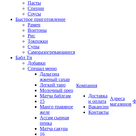
Пасты
Специи
Соусы
Быстрое приготовление
Рамен
Вонтоны
Рис
Токпокки
Супы
Саморазогревающиеся
Бабл Ти
Добавки
Спешал меню
Дальгона
жженый сахар
Легкий таро
Компания
Молочный орео
Матча баблгам
Доставка
Адреса
15
и оплата
Ф
магазинов
Манго травяное
Вакансии
желе
Контакты
Ассам сырная
пенка
Матча сакура
16