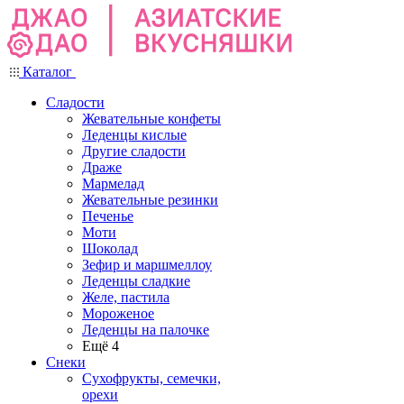
Каталог
Сладости
Жевательные конфеты
Леденцы кислые
Другие сладости
Драже
Мармелад
Жевательные резинки
Печенье
Моти
Шоколад
Зефир и маршмеллоу
Леденцы сладкие
Желе, пастила
Мороженое
Леденцы на палочке
Ещё 4
Снеки
Сухофрукты, семечки,
орехи