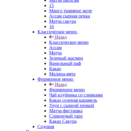
Матча баблгам
15
Манго травяное желе
Ассам сырная пенка
Матча сакура
16
Классическое меню
Назад
Классическое меню
Ассам
Матча
Зеленый жасмин
Ванильный раф
Какао
Малина-мята
Фирменное меню
Назад
Фирменное меню
Чай клубника со сливками
Какао соленая карамель
Улун с сырной пенкой
Матча фисташка
Сливончый таро
Какао Сакура
Содовая