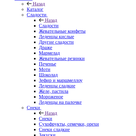
Назад
Каталог
Сладости
Назад
Сладости
Жевательные конфеты
Леденцы кислые
Другие сладости
Драже
Мармелад
Жевательные резинки
Печенье
Моти
Шоколад
Зефир и маршмеллоу
Леденцы сладкие
Желе, пастила
Мороженое
Леденцы на палочке
Снеки
Назад
Снеки
Сухофрукты, семечки, орехи
Снеки сладкие
Закуски