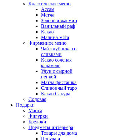
Классическое меню
Ассам
Матча
Зеленый жасмин
Ванильный раф
Какао
Малина-мята
Фирменное меню
Чай клубника со
сливками
Какао соленая
карамель
Улун с сырной
пенкой
Матча фисташка
Сливончый таро
Какао Сакура
Содовая
Подарки
Манга
Фигурки
Брелоки
Предметы интерьера
Товары для дома
Посуда и