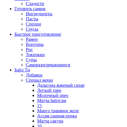
Сладости
Готовить самим
Ингредиенты
Пасты
Специи
Соусы
Быстрое приготовление
Рамен
Вонтоны
Рис
Токпокки
Супы
Саморазогревающиеся
Бабл Ти
Добавки
Спешал меню
Дальгона жженый сахар
Легкий таро
Молочный орео
Матча баблгам
15
Манго травяное желе
Ассам сырная пенка
Матча сакура
16