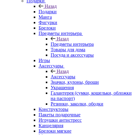
Подарки
Назад
Подарки
Манга
Фигурки
Брелоки
Предметы интерьера
Назад
Предметы интерьера
Товары для дома
Посуда и аксессуары
Игры
Аксессуары
Назад
Аксессуары
Значки, кулоны, броши
Украшения
Галантерея (сумки, кошельки, обложки
на паспорт)
Резинки, заколки, ободки
Конструкторы
Пакеты подарочные
Игрушки антистресс
Канцелярия
Брелоки мягкие