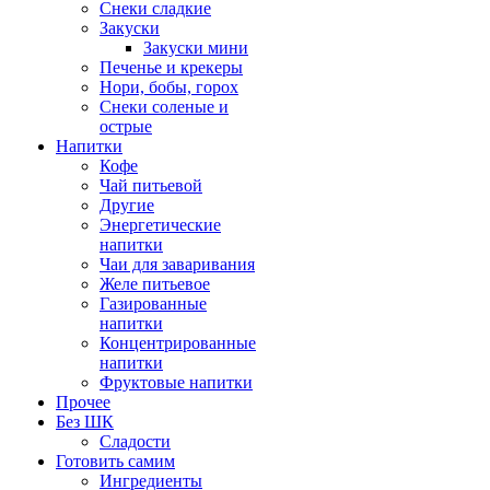
Снеки сладкие
Закуски
Закуски мини
Печенье и крекеры
Нори, бобы, горох
Снеки соленые и
острые
Напитки
Кофе
Чай питьевой
Другие
Энергетические
напитки
Чаи для заваривания
Желе питьевое
Газированные
напитки
Концентрированные
напитки
Фруктовые напитки
Прочее
Без ШК
Сладости
Готовить самим
Ингредиенты