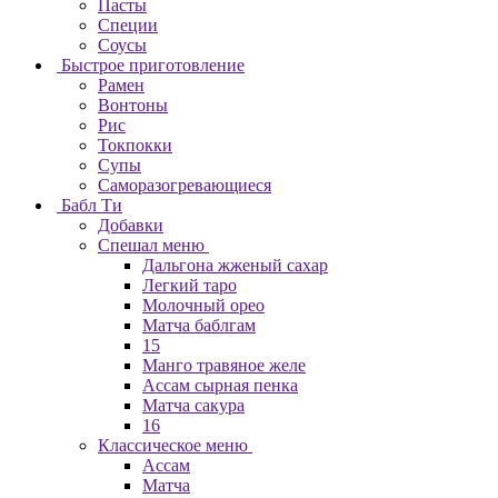
Пасты
Специи
Соусы
Быстрое приготовление
Рамен
Вонтоны
Рис
Токпокки
Супы
Саморазогревающиеся
Бабл Ти
Добавки
Спешал меню
Дальгона жженый сахар
Легкий таро
Молочный орео
Матча баблгам
15
Манго травяное желе
Ассам сырная пенка
Матча сакура
16
Классическое меню
Ассам
Матча