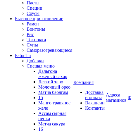
Пасты
Специи
Соусы
Быстрое приготовление
Рамен
Вонтоны
Рис
Токпокки
Супы
Саморазогревающиеся
Бабл Ти
Добавки
Спешал меню
Дальгона
жженый сахар
Легкий таро
Компания
Молочный орео
Матча баблгам
Доставка
Адреса
15
и оплата
Ф
магазинов
Манго травяное
Вакансии
желе
Контакты
Ассам сырная
пенка
Матча сакура
16