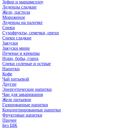
Зефир и маршмеллоу
Леденцы сладкие
Желе, пастила
Мороженое
Леденцы на палочке
Снеки
Сухофрукты, семечки, орехи
Снеки сладкие
Закуски
Закуски мини
Печенье и крекеры
Нори, бобы, горох
Снеки соленые и острые
Напитки
Кофе
Чай питьевой
Другие
Энергетические напитки
Чаи для заваривания
Желе питьевое
Газированные напитки
Концентрированные напитки
Фруктовые напитки
Прочее
Без ШК