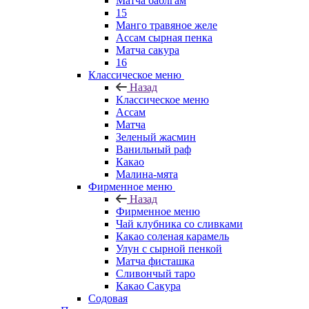
Матча баблгам
15
Манго травяное желе
Ассам сырная пенка
Матча сакура
16
Классическое меню
Назад
Классическое меню
Ассам
Матча
Зеленый жасмин
Ванильный раф
Какао
Малина-мята
Фирменное меню
Назад
Фирменное меню
Чай клубника со сливками
Какао соленая карамель
Улун с сырной пенкой
Матча фисташка
Сливончый таро
Какао Сакура
Содовая