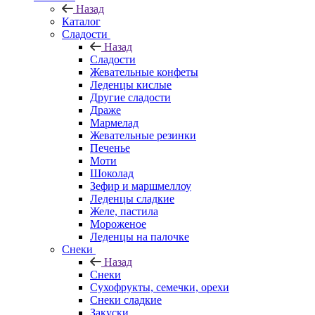
Назад
Каталог
Сладости
Назад
Сладости
Жевательные конфеты
Леденцы кислые
Другие сладости
Драже
Мармелад
Жевательные резинки
Печенье
Моти
Шоколад
Зефир и маршмеллоу
Леденцы сладкие
Желе, пастила
Мороженое
Леденцы на палочке
Снеки
Назад
Снеки
Сухофрукты, семечки, орехи
Снеки сладкие
Закуски