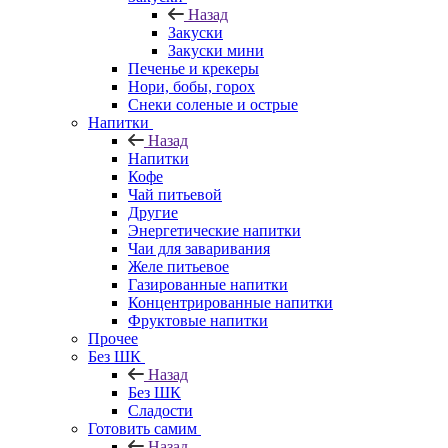
Назад
Закуски
Закуски мини
Печенье и крекеры
Нори, бобы, горох
Снеки соленые и острые
Напитки
Назад
Напитки
Кофе
Чай питьевой
Другие
Энергетические напитки
Чаи для заваривания
Желе питьевое
Газированные напитки
Концентрированные напитки
Фруктовые напитки
Прочее
Без ШК
Назад
Без ШК
Сладости
Готовить самим
Назад