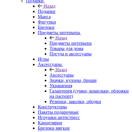
Подарки
Назад
Подарки
Манга
Фигурки
Брелоки
Предметы интерьера
Назад
Предметы интерьера
Товары для дома
Посуда и аксессуары
Игры
Аксессуары
Назад
Аксессуары
Значки, кулоны, броши
Украшения
Галантерея (сумки, кошельки, обложки
на паспорт)
Резинки, заколки, ободки
Конструкторы
Пакеты подарочные
Игрушки антистресс
Канцелярия
Брелоки мягкие