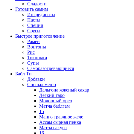
Сладости
Готовить самим
Ингредиенты
Пасты
Специи
Соусы
Быстрое приготовление
Рамен
Вонтоны
Рис
Токпокки
Супы
Саморазогревающиеся
Бабл Ти
Добавки
Спешал меню
Дальгона жженый сахар
Легкий таро
Молочный орео
Матча баблгам
15
Манго травяное желе
Ассам сырная пенка
Матча сакура
16