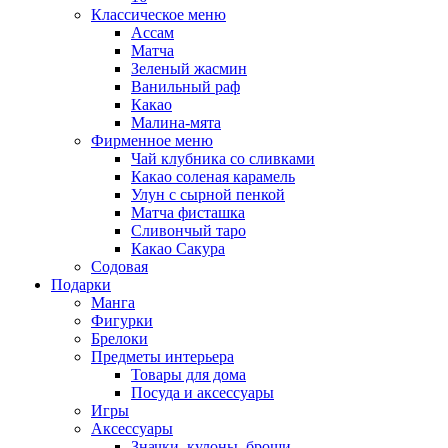
Классическое меню
Ассам
Матча
Зеленый жасмин
Ванильный раф
Какао
Малина-мята
Фирменное меню
Чай клубника со сливками
Какао соленая карамель
Улун с сырной пенкой
Матча фисташка
Сливончый таро
Какао Сакура
Содовая
Подарки
Манга
Фигурки
Брелоки
Предметы интерьера
Товары для дома
Посуда и аксессуары
Игры
Аксессуары
Значки, кулоны, броши