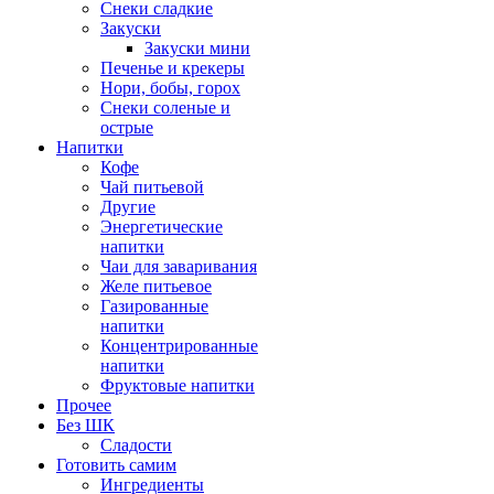
Снеки сладкие
Закуски
Закуски мини
Печенье и крекеры
Нори, бобы, горох
Снеки соленые и
острые
Напитки
Кофе
Чай питьевой
Другие
Энергетические
напитки
Чаи для заваривания
Желе питьевое
Газированные
напитки
Концентрированные
напитки
Фруктовые напитки
Прочее
Без ШК
Сладости
Готовить самим
Ингредиенты