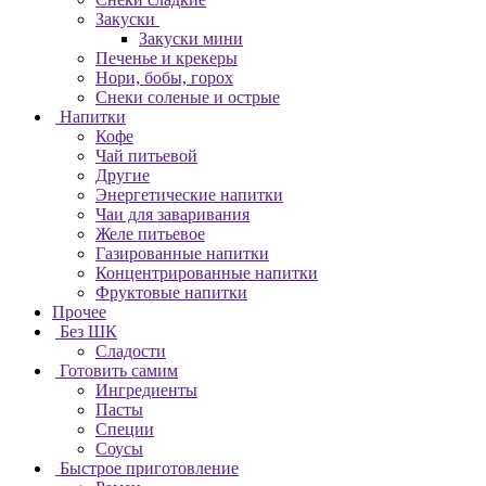
Закуски
Закуски мини
Печенье и крекеры
Нори, бобы, горох
Снеки соленые и острые
Напитки
Кофе
Чай питьевой
Другие
Энергетические напитки
Чаи для заваривания
Желе питьевое
Газированные напитки
Концентрированные напитки
Фруктовые напитки
Прочее
Без ШК
Сладости
Готовить самим
Ингредиенты
Пасты
Специи
Соусы
Быстрое приготовление