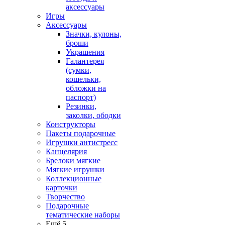
аксессуары
Игры
Аксессуары
Значки, кулоны,
броши
Украшения
Галантерея
(сумки,
кошельки,
обложки на
паспорт)
Резинки,
заколки, ободки
Конструкторы
Пакеты подарочные
Игрушки антистресс
Канцелярия
Брелоки мягкие
Мягкие игрушки
Коллекционные
карточки
Творчество
Подарочные
тематические наборы
Ещё 5