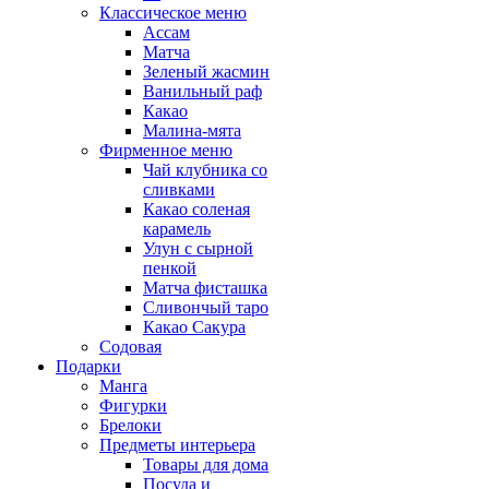
Классическое меню
Ассам
Матча
Зеленый жасмин
Ванильный раф
Какао
Малина-мята
Фирменное меню
Чай клубника со
сливками
Какао соленая
карамель
Улун с сырной
пенкой
Матча фисташка
Сливончый таро
Какао Сакура
Содовая
Подарки
Манга
Фигурки
Брелоки
Предметы интерьера
Товары для дома
Посуда и