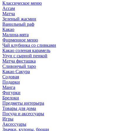
Классическое меню
Ассам
Матча
Зеленый жасмин
Ванильный раф
Какао
Малина-мята
Фирменное меню
Чай клубника со сливками
Какао соленая карамель
Улун с сырной пенкой
Матча фисташка
Сливончый таро
Какао Сакура
Содовая
Подарки
Манга
Фигурки
Брелоки
Предметы интерьера
Товары для дома
Посуда и аксессуары
Игры
Аксессуары
Значки, кулоны, броши