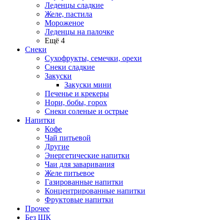
Леденцы сладкие
Желе, пастила
Мороженое
Леденцы на палочке
Ещё 4
Снеки
Сухофрукты, семечки, орехи
Снеки сладкие
Закуски
Закуски мини
Печенье и крекеры
Нори, бобы, горох
Снеки соленые и острые
Напитки
Кофе
Чай питьевой
Другие
Энергетические напитки
Чаи для заваривания
Желе питьевое
Газированные напитки
Концентрированные напитки
Фруктовые напитки
Прочее
Без ШК