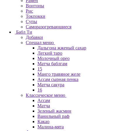
Рамен
Вонтоны
Рис
Токпокки
Супы
Саморазогревающиеся
Бабл Ти
Добавки
Спешал меню
Дальгона жженый сахар
Легкий таро
Молочный орео
Матча баблгам
15
Манго травяное желе
Ассам сырная пенка
Матча сакура
16
Классическое меню
Ассам
Матча
Зеленый жасмин
Ванильный раф
Какао
Малина-мята