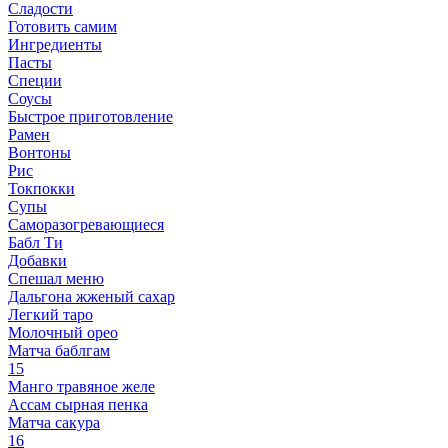
Сладости
Готовить самим
Ингредиенты
Пасты
Специи
Соусы
Быстрое приготовление
Рамен
Вонтоны
Рис
Токпокки
Супы
Саморазогревающиеся
Бабл Ти
Добавки
Спешал меню
Дальгона жженый сахар
Легкий таро
Молочный орео
Матча баблгам
15
Манго травяное желе
Ассам сырная пенка
Матча сакура
16