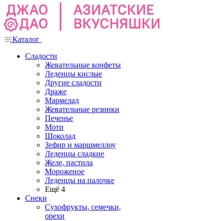
Каталог
Сладости
Жевательные конфеты
Леденцы кислые
Другие сладости
Драже
Мармелад
Жевательные резинки
Печенье
Моти
Шоколад
Зефир и маршмеллоу
Леденцы сладкие
Желе, пастила
Мороженое
Леденцы на палочке
Ещё 4
Снеки
Сухофрукты, семечки,
орехи