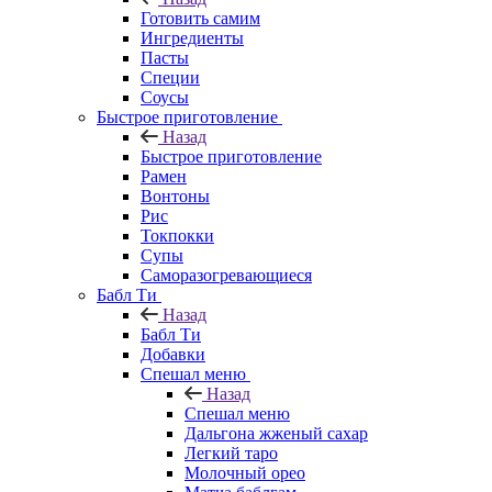
Готовить самим
Ингредиенты
Пасты
Специи
Соусы
Быстрое приготовление
Назад
Быстрое приготовление
Рамен
Вонтоны
Рис
Токпокки
Супы
Саморазогревающиеся
Бабл Ти
Назад
Бабл Ти
Добавки
Спешал меню
Назад
Спешал меню
Дальгона жженый сахар
Легкий таро
Молочный орео