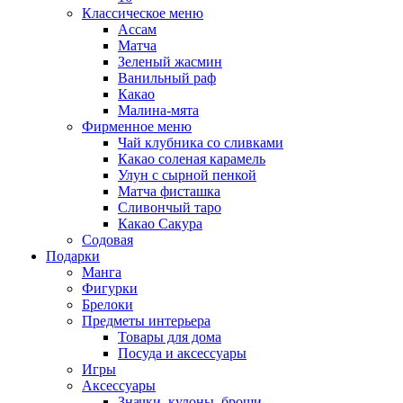
Классическое меню
Ассам
Матча
Зеленый жасмин
Ванильный раф
Какао
Малина-мята
Фирменное меню
Чай клубника со сливками
Какао соленая карамель
Улун с сырной пенкой
Матча фисташка
Сливончый таро
Какао Сакура
Содовая
Подарки
Манга
Фигурки
Брелоки
Предметы интерьера
Товары для дома
Посуда и аксессуары
Игры
Аксессуары
Значки, кулоны, броши