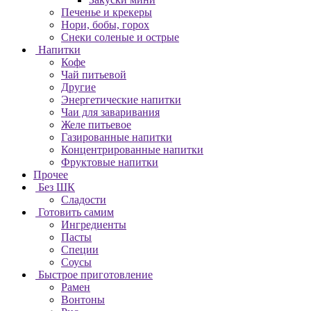
Печенье и крекеры
Нори, бобы, горох
Снеки соленые и острые
Напитки
Кофе
Чай питьевой
Другие
Энергетические напитки
Чаи для заваривания
Желе питьевое
Газированные напитки
Концентрированные напитки
Фруктовые напитки
Прочее
Без ШК
Сладости
Готовить самим
Ингредиенты
Пасты
Специи
Соусы
Быстрое приготовление
Рамен
Вонтоны