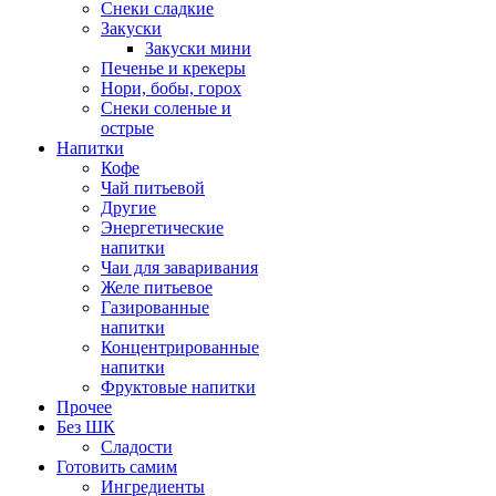
Снеки сладкие
Закуски
Закуски мини
Печенье и крекеры
Нори, бобы, горох
Снеки соленые и
острые
Напитки
Кофе
Чай питьевой
Другие
Энергетические
напитки
Чаи для заваривания
Желе питьевое
Газированные
напитки
Концентрированные
напитки
Фруктовые напитки
Прочее
Без ШК
Сладости
Готовить самим
Ингредиенты