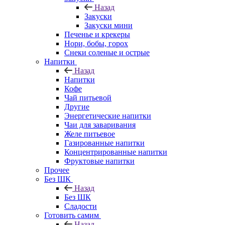
Назад
Закуски
Закуски мини
Печенье и крекеры
Нори, бобы, горох
Снеки соленые и острые
Напитки
Назад
Напитки
Кофе
Чай питьевой
Другие
Энергетические напитки
Чаи для заваривания
Желе питьевое
Газированные напитки
Концентрированные напитки
Фруктовые напитки
Прочее
Без ШК
Назад
Без ШК
Сладости
Готовить самим
Назад