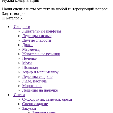
Нужна консультация?
Наши специалисты ответят на любой интересующий вопрос
Задать вопрос
Каталог
Сладости
Жевательные конфеты
Леденцы кислые
Другие сладости
Драже
Мармелад
Жевательные резинки
Печенье
Моти
Шоколад
Зефир и маршмеллоу
Леденцы сладкие
Желе, пастила
Мороженое
Леденцы на палочке
Снеки
Сухофрукты, семечки, орехи
Снеки сладкие
Закуски
Закуски мини