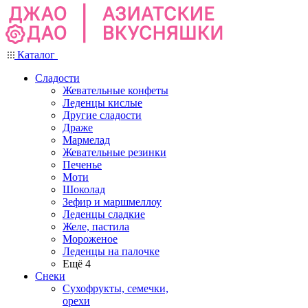
Каталог
Сладости
Жевательные конфеты
Леденцы кислые
Другие сладости
Драже
Мармелад
Жевательные резинки
Печенье
Моти
Шоколад
Зефир и маршмеллоу
Леденцы сладкие
Желе, пастила
Мороженое
Леденцы на палочке
Ещё 4
Снеки
Сухофрукты, семечки,
орехи