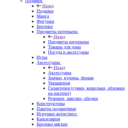
Подарки
Назад
Подарки
Манга
Фигурки
Брелоки
Предметы интерьера
Назад
Предметы интерьера
Товары для дома
Посуда и аксессуары
Игры
Аксессуары
Назад
Аксессуары
Значки, кулоны, броши
Украшения
Галантерея (сумки, кошельки, обложки
на паспорт)
Резинки, заколки, ободки
Конструкторы
Пакеты подарочные
Игрушки антистресс
Канцелярия
Брелоки мягкие