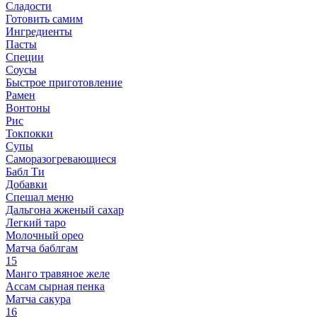
Сладости
Готовить самим
Ингредиенты
Пасты
Специи
Соусы
Быстрое приготовление
Рамен
Вонтоны
Рис
Токпокки
Супы
Саморазогревающиеся
Бабл Ти
Добавки
Спешал меню
Дальгона жженый сахар
Легкий таро
Молочный орео
Матча баблгам
15
Манго травяное желе
Ассам сырная пенка
Матча сакура
16