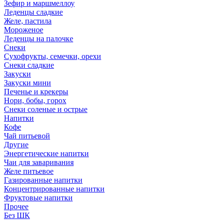
Зефир и маршмеллоу
Леденцы сладкие
Желе, пастила
Мороженое
Леденцы на палочке
Снеки
Сухофрукты, семечки, орехи
Снеки сладкие
Закуски
Закуски мини
Печенье и крекеры
Нори, бобы, горох
Снеки соленые и острые
Напитки
Кофе
Чай питьевой
Другие
Энергетические напитки
Чаи для заваривания
Желе питьевое
Газированные напитки
Концентрированные напитки
Фруктовые напитки
Прочее
Без ШК