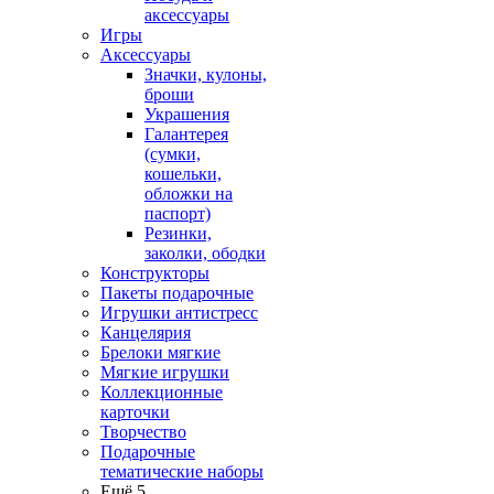
аксессуары
Игры
Аксессуары
Значки, кулоны,
броши
Украшения
Галантерея
(сумки,
кошельки,
обложки на
паспорт)
Резинки,
заколки, ободки
Конструкторы
Пакеты подарочные
Игрушки антистресс
Канцелярия
Брелоки мягкие
Мягкие игрушки
Коллекционные
карточки
Творчество
Подарочные
тематические наборы
Ещё 5