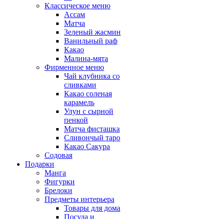
Классическое меню
Ассам
Матча
Зеленый жасмин
Ванильный раф
Какао
Малина-мята
Фирменное меню
Чай клубника со
сливками
Какао соленая
карамель
Улун с сырной
пенкой
Матча фисташка
Сливончый таро
Какао Сакура
Содовая
Подарки
Манга
Фигурки
Брелоки
Предметы интерьера
Товары для дома
Посуда и