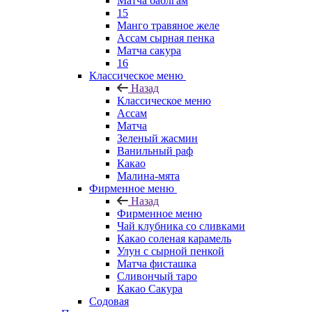
Матча баблгам
15
Манго травяное желе
Ассам сырная пенка
Матча сакура
16
Классическое меню
Назад
Классическое меню
Ассам
Матча
Зеленый жасмин
Ванильный раф
Какао
Малина-мята
Фирменное меню
Назад
Фирменное меню
Чай клубника со сливками
Какао соленая карамель
Улун с сырной пенкой
Матча фисташка
Сливончый таро
Какао Сакура
Содовая