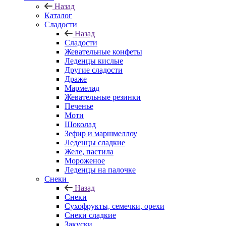
Назад
Каталог
Сладости
Назад
Сладости
Жевательные конфеты
Леденцы кислые
Другие сладости
Драже
Мармелад
Жевательные резинки
Печенье
Моти
Шоколад
Зефир и маршмеллоу
Леденцы сладкие
Желе, пастила
Мороженое
Леденцы на палочке
Снеки
Назад
Снеки
Сухофрукты, семечки, орехи
Снеки сладкие
Закуски