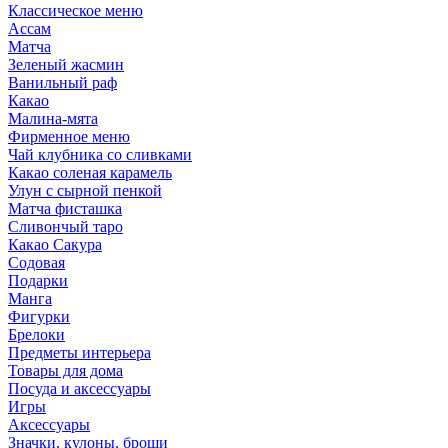
Классическое меню
Ассам
Матча
Зеленый жасмин
Ванильный раф
Какао
Малина-мята
Фирменное меню
Чай клубника со сливками
Какао соленая карамель
Улун с сырной пенкой
Матча фисташка
Сливончый таро
Какао Сакура
Содовая
Подарки
Манга
Фигурки
Брелоки
Предметы интерьера
Товары для дома
Посуда и аксессуары
Игры
Аксессуары
Значки, кулоны, броши