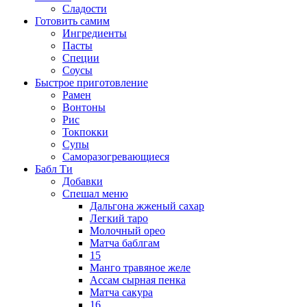
Сладости
Готовить самим
Ингредиенты
Пасты
Специи
Соусы
Быстрое приготовление
Рамен
Вонтоны
Рис
Токпокки
Супы
Саморазогревающиеся
Бабл Ти
Добавки
Спешал меню
Дальгона жженый сахар
Легкий таро
Молочный орео
Матча баблгам
15
Манго травяное желе
Ассам сырная пенка
Матча сакура
16