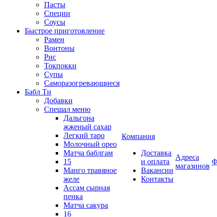
Пасты
Специи
Соусы
Быстрое приготовление
Рамен
Вонтоны
Рис
Токпокки
Супы
Саморазогревающиеся
Бабл Ти
Добавки
Спешал меню
Дальгона
жженый сахар
Легкий таро
Компания
Молочный орео
Матча баблгам
Доставка
Адреса
15
и оплата
Ф
магазинов
Манго травяное
Вакансии
желе
Контакты
Ассам сырная
пенка
Матча сакура
16