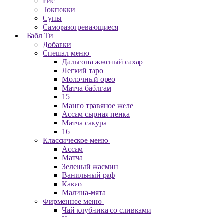
Рис
Токпокки
Супы
Саморазогревающиеся
Бабл Ти
Добавки
Спешал меню
Дальгона жженый сахар
Легкий таро
Молочный орео
Матча баблгам
15
Манго травяное желе
Ассам сырная пенка
Матча сакура
16
Классическое меню
Ассам
Матча
Зеленый жасмин
Ванильный раф
Какао
Малина-мята
Фирменное меню
Чай клубника со сливками