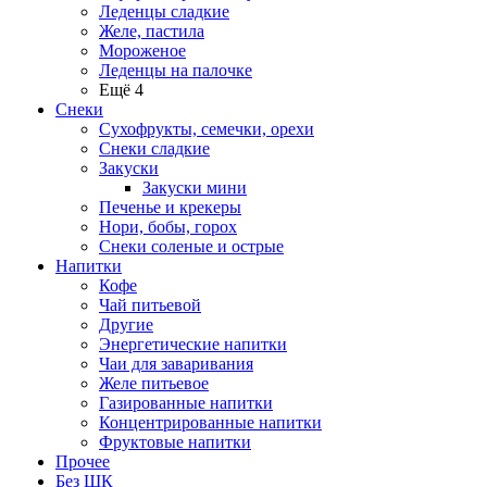
Леденцы сладкие
Желе, пастила
Мороженое
Леденцы на палочке
Ещё 4
Снеки
Сухофрукты, семечки, орехи
Снеки сладкие
Закуски
Закуски мини
Печенье и крекеры
Нори, бобы, горох
Снеки соленые и острые
Напитки
Кофе
Чай питьевой
Другие
Энергетические напитки
Чаи для заваривания
Желе питьевое
Газированные напитки
Концентрированные напитки
Фруктовые напитки
Прочее
Без ШК