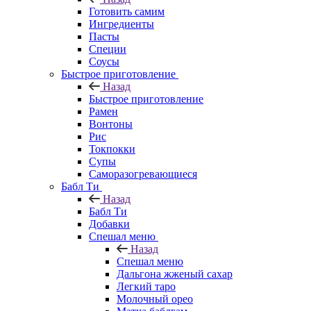
Готовить самим
Ингредиенты
Пасты
Специи
Соусы
Быстрое приготовление
Назад
Быстрое приготовление
Рамен
Вонтоны
Рис
Токпокки
Супы
Саморазогревающиеся
Бабл Ти
Назад
Бабл Ти
Добавки
Спешал меню
Назад
Спешал меню
Дальгона жженый сахар
Легкий таро
Молочный орео