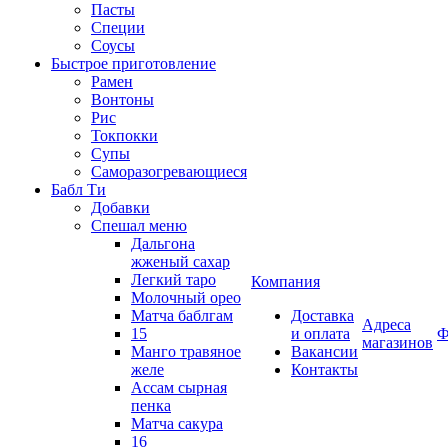
Пасты
Специи
Соусы
Быстрое приготовление
Рамен
Вонтоны
Рис
Токпокки
Супы
Саморазогревающиеся
Бабл Ти
Добавки
Спешал меню
Дальгона
жженый сахар
Легкий таро
Компания
Молочный орео
Матча баблгам
Доставка
Адреса
15
и оплата
Ф
магазинов
Манго травяное
Вакансии
желе
Контакты
Ассам сырная
пенка
Матча сакура
16