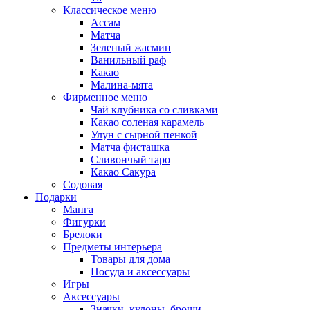
Классическое меню
Ассам
Матча
Зеленый жасмин
Ванильный раф
Какао
Малина-мята
Фирменное меню
Чай клубника со сливками
Какао соленая карамель
Улун с сырной пенкой
Матча фисташка
Сливончый таро
Какао Сакура
Содовая
Подарки
Манга
Фигурки
Брелоки
Предметы интерьера
Товары для дома
Посуда и аксессуары
Игры
Аксессуары
Значки, кулоны, броши