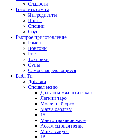
Сладости
Готовить самим
Ингредиенты
Пасты
Специи
Соусы
Быстрое приготовление
Рамен
Вонтоны
Рис
Токпокки
Супы
Саморазогревающиеся
Бабл Ти
Добавки
Спешал меню
Дальгона жженый сахар
Легкий таро
Молочный орео
Матча баблгам
15
Манго травяное желе
Ассам сырная пенка
Матча сакура
16