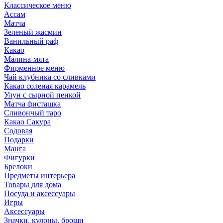
Классическое меню
Ассам
Матча
Зеленый жасмин
Ванильный раф
Какао
Малина-мята
Фирменное меню
Чай клубника со сливками
Какао соленая карамель
Улун с сырной пенкой
Матча фисташка
Сливончый таро
Какао Сакура
Содовая
Подарки
Манга
Фигурки
Брелоки
Предметы интерьера
Товары для дома
Посуда и аксессуары
Игры
Аксессуары
Значки, кулоны, броши