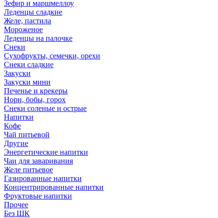
Зефир и маршмеллоу
Леденцы сладкие
Желе, пастила
Мороженое
Леденцы на палочке
Снеки
Сухофрукты, семечки, орехи
Снеки сладкие
Закуски
Закуски мини
Печенье и крекеры
Нори, бобы, горох
Снеки соленые и острые
Напитки
Кофе
Чай питьевой
Другие
Энергетические напитки
Чаи для заваривания
Желе питьевое
Газированные напитки
Концентрированные напитки
Фруктовые напитки
Прочее
Без ШК