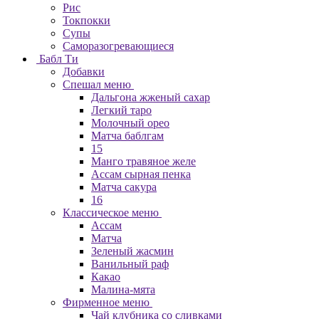
Рис
Токпокки
Супы
Саморазогревающиеся
Бабл Ти
Добавки
Спешал меню
Дальгона жженый сахар
Легкий таро
Молочный орео
Матча баблгам
15
Манго травяное желе
Ассам сырная пенка
Матча сакура
16
Классическое меню
Ассам
Матча
Зеленый жасмин
Ванильный раф
Какао
Малина-мята
Фирменное меню
Чай клубника со сливками