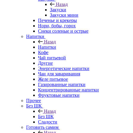
Назад
Закуски
Закуски мини
Печенье и крекеры
Нори, бобы, горох
Снеки соленые и острые
Напитки
Назад
Напитки
Кофе
Чай питьевой
Другие
Энергетические напитки
Чаи для заваривания
Желе питьевое
Газированные напитки
Концентрированные напитки
Фруктовые напитки
Прочее
Без ШК
Назад
Без ШК
Сладости
Готовить самим
Назад