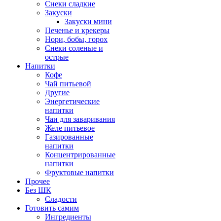
Снеки сладкие
Закуски
Закуски мини
Печенье и крекеры
Нори, бобы, горох
Снеки соленые и
острые
Напитки
Кофе
Чай питьевой
Другие
Энергетические
напитки
Чаи для заваривания
Желе питьевое
Газированные
напитки
Концентрированные
напитки
Фруктовые напитки
Прочее
Без ШК
Сладости
Готовить самим
Ингредиенты