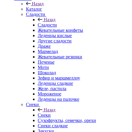
Назад
Каталог
Сладости
Назад
Сладости
Жевательные конфеты
Леденцы кислые
Другие сладости
Драже
Мармелад
Жевательные резинки
Печенье
Моти
Шоколад
Зефир и маршмеллоу
Леденцы сладкие
Желе, пастила
Мороженое
Леденцы на палочке
Снеки
Назад
Снеки
Сухофрукты, семечки, орехи
Снеки сладкие
Закуски