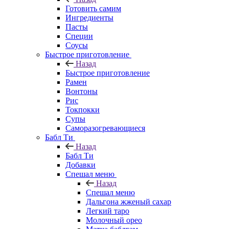
Готовить самим
Ингредиенты
Пасты
Специи
Соусы
Быстрое приготовление
Назад
Быстрое приготовление
Рамен
Вонтоны
Рис
Токпокки
Супы
Саморазогревающиеся
Бабл Ти
Назад
Бабл Ти
Добавки
Спешал меню
Назад
Спешал меню
Дальгона жженый сахар
Легкий таро
Молочный орео