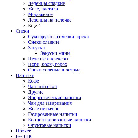
Леденцы сладкие
Желе, пастила
Мороженое
Леденцы на палочке
Ещё 4
Снеки
Сухофрукты, семечки, орехи
Снеки сладкие
Закуски
Закуски мини
Печенье и крекеры
Нори, бобы, горох
Снеки соленые и острые
Напитки
Кофе
Чай питьевой
Другие
Энергетические напитки
Чаи для заваривания
Желе питьевое
Газированные напитки
Концентрированные напитки
Фруктовые напитки
Прочее
Без ШК