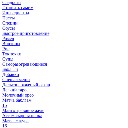
Сладости
Готовить самим
Ингредиенты
Пасты
Специи
Соусы
Быстрое приготовление
Рамен
Вонтоны
Рис
Токпокки
Супы
Саморазогревающиеся
Бабл Ти
Добавки
Спешал меню
Дальгона жженый сахар
Легкий таро
Молочный орео
Матча баблгам
15
Манго травяное желе
Ассам сырная пенка
Матча сакура
16