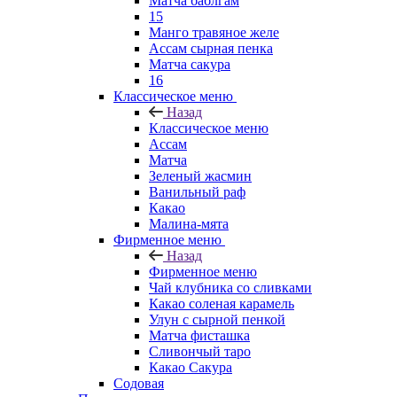
Матча баблгам
15
Манго травяное желе
Ассам сырная пенка
Матча сакура
16
Классическое меню
Назад
Классическое меню
Ассам
Матча
Зеленый жасмин
Ванильный раф
Какао
Малина-мята
Фирменное меню
Назад
Фирменное меню
Чай клубника со сливками
Какао соленая карамель
Улун с сырной пенкой
Матча фисташка
Сливончый таро
Какао Сакура
Содовая