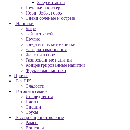
Закуски мини
Печенье и крекеры
Нори, бобы, горох
Снеки соленые и острые
Напитки
Кофе
Чай питьевой
Другие
Энергетические напитки
Чаи для заваривания
Желе питьевое
Газированные напитки
Концентрированные напитки
Фруктовые напитки
Прочее
Без ШК
Сладости
Готовить самим
Ингредиенты
Пасты
Специи
Соусы
Быстрое приготовление
Рамен
Вонтоны