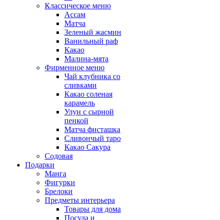
Классическое меню
Ассам
Матча
Зеленый жасмин
Ванильный раф
Какао
Малина-мята
Фирменное меню
Чай клубника со
сливками
Какао соленая
карамель
Улун с сырной
пенкой
Матча фисташка
Сливончый таро
Какао Сакура
Содовая
Подарки
Манга
Фигурки
Брелоки
Предметы интерьера
Товары для дома
Посуда и