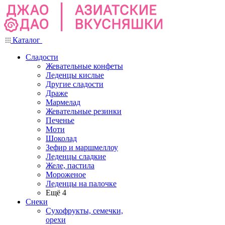
Каталог
Сладости
Жевательные конфеты
Леденцы кислые
Другие сладости
Драже
Мармелад
Жевательные резинки
Печенье
Моти
Шоколад
Зефир и маршмеллоу
Леденцы сладкие
Желе, пастила
Мороженое
Леденцы на палочке
Ещё 4
Снеки
Сухофрукты, семечки,
орехи