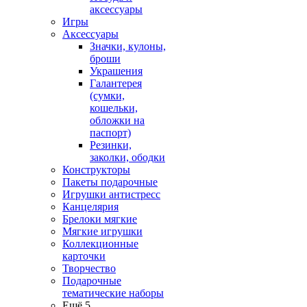
аксессуары
Игры
Аксессуары
Значки, кулоны,
броши
Украшения
Галантерея
(сумки,
кошельки,
обложки на
паспорт)
Резинки,
заколки, ободки
Конструкторы
Пакеты подарочные
Игрушки антистресс
Канцелярия
Брелоки мягкие
Мягкие игрушки
Коллекционные
карточки
Творчество
Подарочные
тематические наборы
Ещё 5