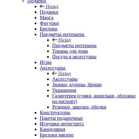
Подарки
Назад
Подарки
Манга
Фигурки
Брелоки
Предметы интерьера
Назад
Предметы интерьера
Товары для дома
Посуда и аксессуары
Игры
Аксессуары
Назад
Аксессуары
Значки, кулоны, броши
Украшения
Галантерея (сумки, кошельки, обложки
на паспорт)
Резинки, заколки, ободки
Конструкторы
Пакеты подарочные
Игрушки антистресс
Канцелярия
Брелоки мягкие