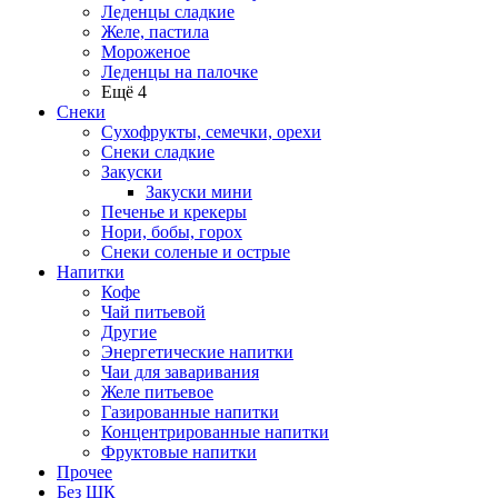
Леденцы сладкие
Желе, пастила
Мороженое
Леденцы на палочке
Ещё 4
Снеки
Сухофрукты, семечки, орехи
Снеки сладкие
Закуски
Закуски мини
Печенье и крекеры
Нори, бобы, горох
Снеки соленые и острые
Напитки
Кофе
Чай питьевой
Другие
Энергетические напитки
Чаи для заваривания
Желе питьевое
Газированные напитки
Концентрированные напитки
Фруктовые напитки
Прочее
Без ШК