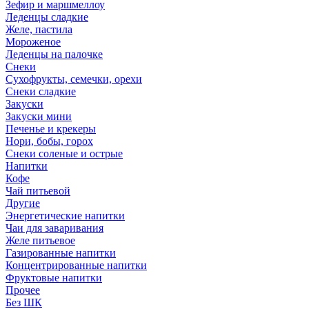
Зефир и маршмеллоу
Леденцы сладкие
Желе, пастила
Мороженое
Леденцы на палочке
Снеки
Сухофрукты, семечки, орехи
Снеки сладкие
Закуски
Закуски мини
Печенье и крекеры
Нори, бобы, горох
Снеки соленые и острые
Напитки
Кофе
Чай питьевой
Другие
Энергетические напитки
Чаи для заваривания
Желе питьевое
Газированные напитки
Концентрированные напитки
Фруктовые напитки
Прочее
Без ШК