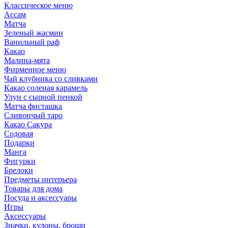
Классическое меню
Ассам
Матча
Зеленый жасмин
Ванильный раф
Какао
Малина-мята
Фирменное меню
Чай клубника со сливками
Какао соленая карамель
Улун с сырной пенкой
Матча фисташка
Сливончый таро
Какао Сакура
Содовая
Подарки
Манга
Фигурки
Брелоки
Предметы интерьера
Товары для дома
Посуда и аксессуары
Игры
Аксессуары
Значки, кулоны, броши