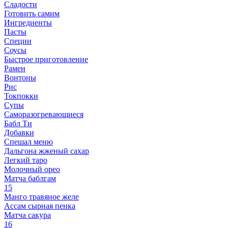
Сладости
Готовить самим
Ингредиенты
Пасты
Специи
Соусы
Быстрое приготовление
Рамен
Вонтоны
Рис
Токпокки
Супы
Саморазогревающиеся
Бабл Ти
Добавки
Спешал меню
Дальгона жженый сахар
Легкий таро
Молочный орео
Матча баблгам
15
Манго травяное желе
Ассам сырная пенка
Матча сакура
16