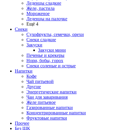
Леденцы сладкие
Желе, пастила
Мороженое
Леденцы на палочке
Ещё 4
Снеки
Сухофрукты, семечки, орехи
Снеки сладкие
Закуски
Закуски мини
Печенье и крекеры
Нори, бобы, горох
Снеки соленые и острые
Напитки
Кофе
Чай питьевой
Другие
Энергетические напитки
Чаи для заваривания
Желе питьевое
Газированные напитки
Концентрированные напитки
Фруктовые напитки
Прочее
Без ШК