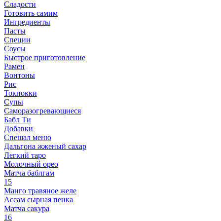
Сладости
Готовить самим
Ингредиенты
Пасты
Специи
Соусы
Быстрое приготовление
Рамен
Вонтоны
Рис
Токпокки
Супы
Саморазогревающиеся
Бабл Ти
Добавки
Спешал меню
Дальгона жженый сахар
Легкий таро
Молочный орео
Матча баблгам
15
Манго травяное желе
Ассам сырная пенка
Матча сакура
16