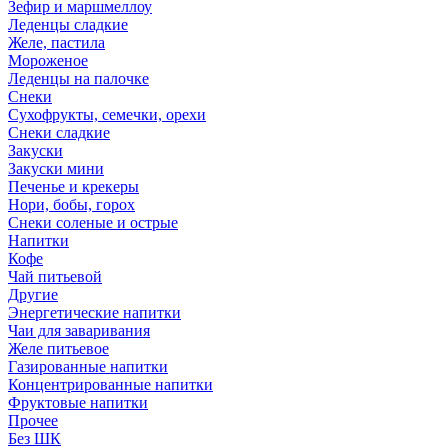
Зефир и маршмеллоу
Леденцы сладкие
Желе, пастила
Мороженое
Леденцы на палочке
Снеки
Сухофрукты, семечки, орехи
Снеки сладкие
Закуски
Закуски мини
Печенье и крекеры
Нори, бобы, горох
Снеки соленые и острые
Напитки
Кофе
Чай питьевой
Другие
Энергетические напитки
Чаи для заваривания
Желе питьевое
Газированные напитки
Концентрированные напитки
Фруктовые напитки
Прочее
Без ШК