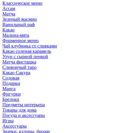
Классическое меню
Ассам
Матча
Зеленый жасмин
Ванильный раф
Какао
Малина-мята
Фирменное меню
Чай клубника со сливками
Какао соленая карамель
Улун с сырной пенкой
Матча фисташка
Сливончый таро
Какао Сакура
Содовая
Подарки
Манга
Фигурки
Брелоки
Предметы интерьера
Товары для дома
Посуда и аксессуары
Игры
Аксессуары
Значки, кулоны, броши