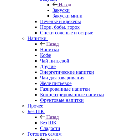
Назад
Закуски
Закуски мини
Печенье и крекеры
Нори, бобы, горох
Снеки соленые и острые
Напитки
Назад
Напитки
Кофе
Чай питьевой
Другие
Энергетические напитки
Чаи для заваривания
Желе питьевое
Газированные напитки
Концентрированные напитки
Фруктовые напитки
Прочее
Без ШК
Назад
Без ШК
Сладости
Готовить самим
Назад