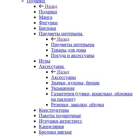
Подарки
Назад
Подарки
Манга
Фигурки
Брелоки
Предметы интерьера
Назад
Предметы интерьера
Товары для дома
Посуда и аксессуары
Игры
Аксессуары
Назад
Аксессуары
Значки, кулоны, броши
Украшения
Галантерея (сумки, кошельки, обложки
на паспорт)
Резинки, заколки, ободки
Конструкторы
Пакеты подарочные
Игрушки антистресс
Канцелярия
Брелоки мягкие