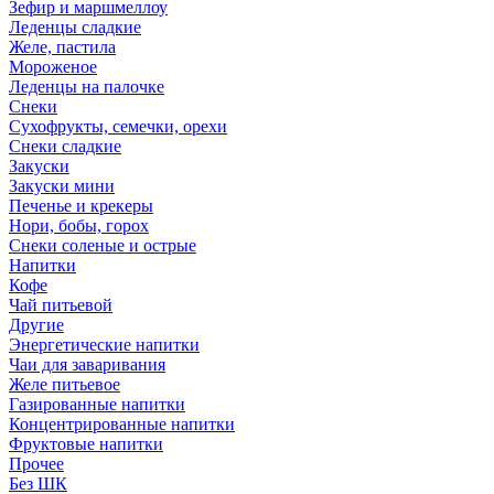
Зефир и маршмеллоу
Леденцы сладкие
Желе, пастила
Мороженое
Леденцы на палочке
Снеки
Сухофрукты, семечки, орехи
Снеки сладкие
Закуски
Закуски мини
Печенье и крекеры
Нори, бобы, горох
Снеки соленые и острые
Напитки
Кофе
Чай питьевой
Другие
Энергетические напитки
Чаи для заваривания
Желе питьевое
Газированные напитки
Концентрированные напитки
Фруктовые напитки
Прочее
Без ШК