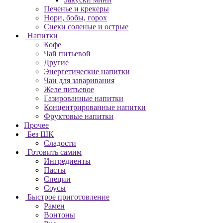
Печенье и крекеры
Нори, бобы, горох
Снеки соленые и острые
Напитки
Кофе
Чай питьевой
Другие
Энергетические напитки
Чаи для заваривания
Желе питьевое
Газированные напитки
Концентрированные напитки
Фруктовые напитки
Прочее
Без ШК
Сладости
Готовить самим
Ингредиенты
Пасты
Специи
Соусы
Быстрое приготовление
Рамен
Вонтоны