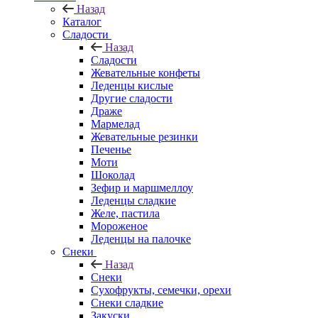
Назад
Каталог
Сладости
Назад
Сладости
Жевательные конфеты
Леденцы кислые
Другие сладости
Драже
Мармелад
Жевательные резинки
Печенье
Моти
Шоколад
Зефир и маршмеллоу
Леденцы сладкие
Желе, пастила
Мороженое
Леденцы на палочке
Снеки
Назад
Снеки
Сухофрукты, семечки, орехи
Снеки сладкие
Закуски