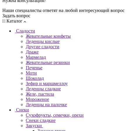
Нужна консультация?
Наши специалисты ответят на любой интересующий вопрос
Задать вопрос
Каталог
Сладости
Жевательные конфеты
Леденцы кислые
Другие сладости
Драже
Мармелад
Жевательные резинки
Печенье
Моти
Шоколад
Зефир и маршмеллоу
Леденцы сладкие
Желе, пастила
Мороженое
Леденцы на палочке
Снеки
Сухофрукты, семечки, орехи
Снеки сладкие
Закуски
Закуски мини