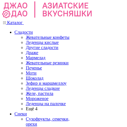
Каталог
Сладости
Жевательные конфеты
Леденцы кислые
Другие сладости
Драже
Мармелад
Жевательные резинки
Печенье
Моти
Шоколад
Зефир и маршмеллоу
Леденцы сладкие
Желе, пастила
Мороженое
Леденцы на палочке
Ещё 4
Снеки
Сухофрукты, семечки,
орехи