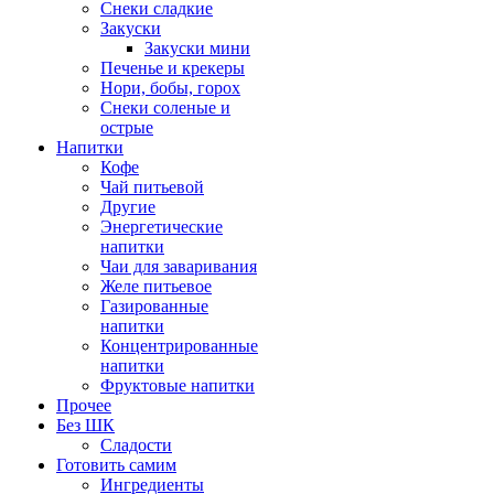
Снеки сладкие
Закуски
Закуски мини
Печенье и крекеры
Нори, бобы, горох
Снеки соленые и
острые
Напитки
Кофе
Чай питьевой
Другие
Энергетические
напитки
Чаи для заваривания
Желе питьевое
Газированные
напитки
Концентрированные
напитки
Фруктовые напитки
Прочее
Без ШК
Сладости
Готовить самим
Ингредиенты