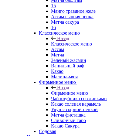
Матча баблгам
15
Манго травяное желе
Ассам сырная пенка
Матча сакура
16
Классическое меню
Назад
Классическое меню
Ассам
Матча
Зеленый жасмин
Ванильный раф
Какао
Малина-мята
Фирменное меню
Назад
Фирменное меню
Чай клубника со сливками
Какао соленая карамель
Улун с сырной пенкой
Матча фисташка
Сливончый таро
Какао Сакура
Содовая