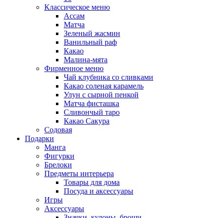
Классическое меню
Ассам
Матча
Зеленый жасмин
Ванильный раф
Какао
Малина-мята
Фирменное меню
Чай клубника со сливками
Какао соленая карамель
Улун с сырной пенкой
Матча фисташка
Сливончый таро
Какао Сакура
Содовая
Подарки
Манга
Фигурки
Брелоки
Предметы интерьера
Товары для дома
Посуда и аксессуары
Игры
Аксессуары
Значки, кулоны, броши