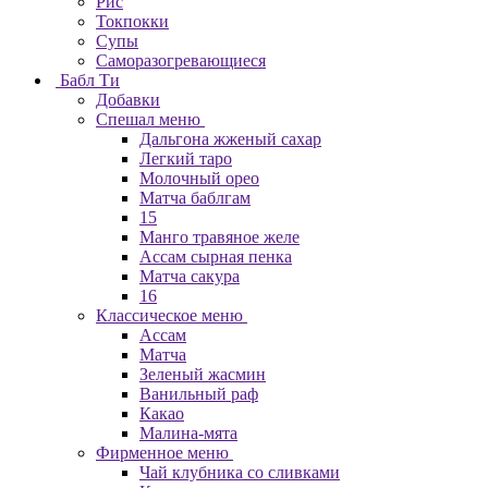
Рис
Токпокки
Супы
Саморазогревающиеся
Бабл Ти
Добавки
Спешал меню
Дальгона жженый сахар
Легкий таро
Молочный орео
Матча баблгам
15
Манго травяное желе
Ассам сырная пенка
Матча сакура
16
Классическое меню
Ассам
Матча
Зеленый жасмин
Ванильный раф
Какао
Малина-мята
Фирменное меню
Чай клубника со сливками