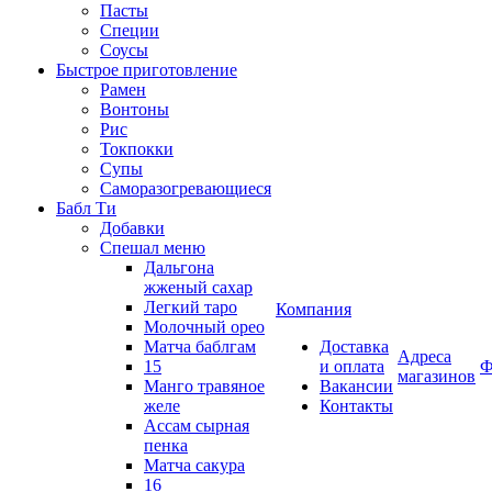
Пасты
Специи
Соусы
Быстрое приготовление
Рамен
Вонтоны
Рис
Токпокки
Супы
Саморазогревающиеся
Бабл Ти
Добавки
Спешал меню
Дальгона
жженый сахар
Легкий таро
Компания
Молочный орео
Матча баблгам
Доставка
Адреса
15
и оплата
Ф
магазинов
Манго травяное
Вакансии
желе
Контакты
Ассам сырная
пенка
Матча сакура
16