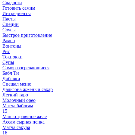
Сладости
Готовить самим
Ингредиенты
Пасты
Специи
Соусы
Быстрое приготовление
Рамен
Вонтоны
Рис
Токпокки
Супы
Саморазогревающиеся
Бабл Ти
Добавки
Спешал меню
Дальгона жженый сахар
Легкий таро
Молочный орео
Матча баблгам
15
Манго травяное желе
Ассам сырная пенка
Матча сакура
16