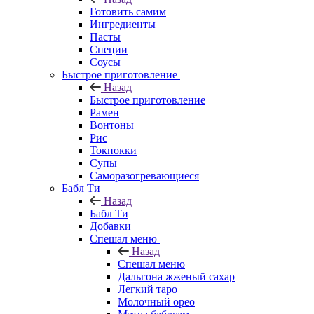
Готовить самим
Ингредиенты
Пасты
Специи
Соусы
Быстрое приготовление
Назад
Быстрое приготовление
Рамен
Вонтоны
Рис
Токпокки
Супы
Саморазогревающиеся
Бабл Ти
Назад
Бабл Ти
Добавки
Спешал меню
Назад
Спешал меню
Дальгона жженый сахар
Легкий таро
Молочный орео