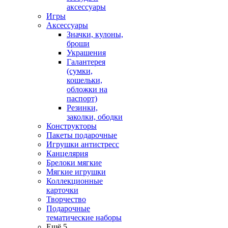
аксессуары
Игры
Аксессуары
Значки, кулоны,
броши
Украшения
Галантерея
(сумки,
кошельки,
обложки на
паспорт)
Резинки,
заколки, ободки
Конструкторы
Пакеты подарочные
Игрушки антистресс
Канцелярия
Брелоки мягкие
Мягкие игрушки
Коллекционные
карточки
Творчество
Подарочные
тематические наборы
Ещё 5