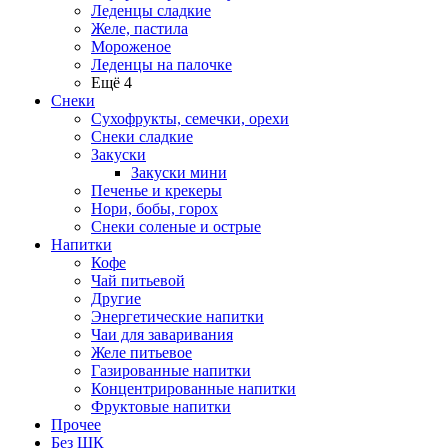
Леденцы сладкие
Желе, пастила
Мороженое
Леденцы на палочке
Ещё 4
Снеки
Сухофрукты, семечки, орехи
Снеки сладкие
Закуски
Закуски мини
Печенье и крекеры
Нори, бобы, горох
Снеки соленые и острые
Напитки
Кофе
Чай питьевой
Другие
Энергетические напитки
Чаи для заваривания
Желе питьевое
Газированные напитки
Концентрированные напитки
Фруктовые напитки
Прочее
Без ШК