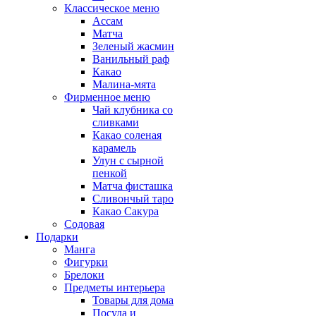
Классическое меню
Ассам
Матча
Зеленый жасмин
Ванильный раф
Какао
Малина-мята
Фирменное меню
Чай клубника со
сливками
Какао соленая
карамель
Улун с сырной
пенкой
Матча фисташка
Сливончый таро
Какао Сакура
Содовая
Подарки
Манга
Фигурки
Брелоки
Предметы интерьера
Товары для дома
Посуда и