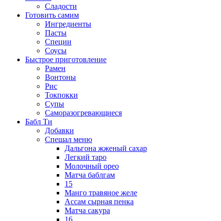
Сладости
Готовить самим
Ингредиенты
Пасты
Специи
Соусы
Быстрое приготовление
Рамен
Вонтоны
Рис
Токпокки
Супы
Саморазогревающиеся
Бабл Ти
Добавки
Спешал меню
Дальгона жженый сахар
Легкий таро
Молочный орео
Матча баблгам
15
Манго травяное желе
Ассам сырная пенка
Матча сакура
16