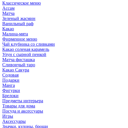
Классическое меню
Ассам
Матча
Зеленый жасмин
Ванильный раф
Какао
Малина-мята
Фирменное меню
Чай клубника со сливками
Какао соленая карамель
Улун с сырной пенкой
Матча фисташка
Сливончый таро
Какао Сакура
Содовая
Подарки
Манга
Фигурки
Брелоки
Предметы интерьера
Товары для дома
Посуда и аксессуары
Игры
Аксессуары
Значки, кулоны, броши