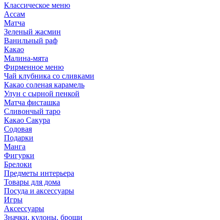
Классическое меню
Ассам
Матча
Зеленый жасмин
Ванильный раф
Какао
Малина-мята
Фирменное меню
Чай клубника со сливками
Какао соленая карамель
Улун с сырной пенкой
Матча фисташка
Сливончый таро
Какао Сакура
Содовая
Подарки
Манга
Фигурки
Брелоки
Предметы интерьера
Товары для дома
Посуда и аксессуары
Игры
Аксессуары
Значки, кулоны, броши