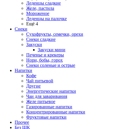
Леденцы сладкие
Желе, пастила
Мороженое
Леденцы на палочке
Ещё 4
Снеки
Сухофрукты, семечки, орехи
Снеки сладкие
Закуски
Закуски мини
Печенье и крекеры
Нори, бобы, горох
Снеки соленые и острые
Напитки
Кофе
Чай питьевой
Другие
Энергетические напитки
Чаи для заваривания
Желе питьевое
Газированные напитки
Концентрированные напитки
Фруктовые напитки
Прочее
Без ШК