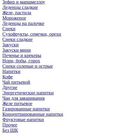
Зефир и маршмеллоу
Леденцы сладкие
Желе, пастила
Мороженое
Леденцы на палочке
Снеки
Сухофрукты, семечки, орехи
Снеки сладкие
Закуски
Закуски мини
Печенье и крекеры
Нори, бобы, горох
Снеки соленые и острые
Напитки
Кофе
Чай питьевой
Другие
Энергетические напитки
Чаи для заваривания
Желе питьевое
Газированные напитки
Концентрированные напитки
Фруктовые напитки
Прочее
Без ШК