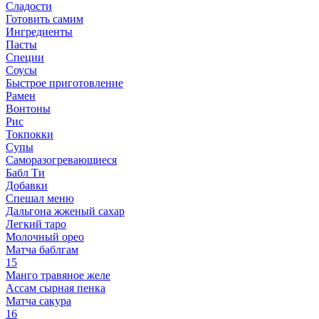
Сладости
Готовить самим
Ингредиенты
Пасты
Специи
Соусы
Быстрое приготовление
Рамен
Вонтоны
Рис
Токпокки
Супы
Саморазогревающиеся
Бабл Ти
Добавки
Спешал меню
Дальгона жженый сахар
Легкий таро
Молочный орео
Матча баблгам
15
Манго травяное желе
Ассам сырная пенка
Матча сакура
16